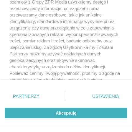
podmioty z Grupy ZPR Media uzyskujemy dostęp i
przechowujemy informacje na urządzeniu oraz
przetwarzamy dane osobowe, takie jak unikalne
identyfikatory, standardowe informacje wysyłane przez
urządzenie czy dane przeglądania w celu zapewniania
spersonalizowanych reklam, wybór spersonalizowanych
treści, pomiar reklam i treści, badanie odbiorców oraz
ulepszanie usług. Za zgodą Użytkownika my i Zaufani
Partnerzy możemy używać dokładnych danych
geolokalizacyjnych oraz aktywnie skanować
charakterystykę urządzenia do celów identyfikacji.
Ponieważ cenimy Twoją prywatność, prosimy o zgodę na
korzystanie z tych technologii poprzez kliknięcie
„Akceptuję”. Zgoda jest dobrowolna i zawsze możesz ją
zmienić/wycofać klikając przycisk ustawień prywatności
PARTNERZY
USTAWIENIA
znajdujący się w lewym dolnym rogu strony
. Niektóre
rodzaje przetwarzania danych nie wymagają zgody
Akceptuję
użytkownika, ale masz prawo sprzeciwić się takiemu
przetwarzaniu. Preferencje będą miały zastosowanie tylko
na tej witrynie.