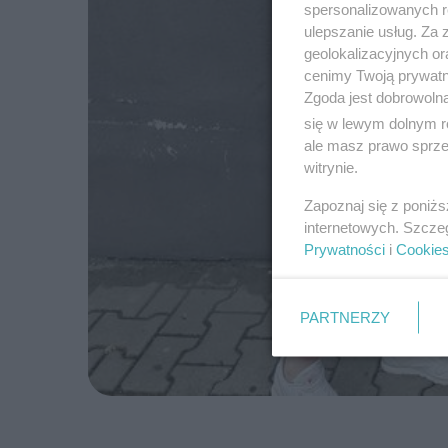
spersonalizowanych re
ulepszanie usług. Za
geolokalizacyjnych or
cenimy Twoją prywatno
Zgoda jest dobrowoln
się w lewym dolnym r
ale masz prawo sprzec
witrynie.
Zapoznaj się z poniż
internetowych. Szcze
Prywatności
i
Cookie
PARTNERZY