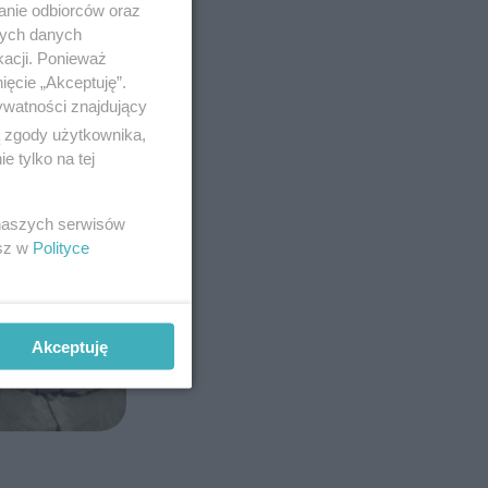
anie odbiorców oraz
nych danych
kacji. Ponieważ
ięcie „Akceptuję”.
ywatności znajdujący
ą zgody użytkownika,
 tylko na tej
 naszych serwisów
esz w
Polityce
Akceptuję