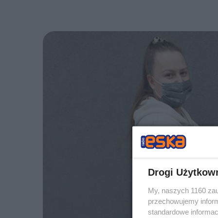
Drogi Użytkow
My, naszych 1160 zau
przechowujemy informa
standardowe informac