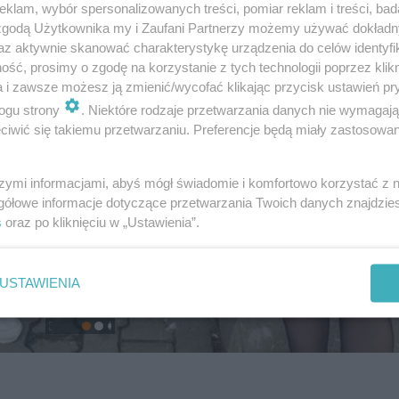
klam, wybór spersonalizowanych treści, pomiar reklam i treści, bad
 zgodą Użytkownika my i Zaufani Partnerzy możemy używać dokład
az aktywnie skanować charakterystykę urządzenia do celów identyfi
ść, prosimy o zgodę na korzystanie z tych technologii poprzez klikn
a i zawsze możesz ją zmienić/wycofać klikając przycisk ustawień pr
ogu strony
. Niektóre rodzaje przetwarzania danych nie wymagaj
iwić się takiemu przetwarzaniu. Preferencje będą miały zastosowanie
szymi informacjami, abyś mógł świadomie i komfortowo korzystać z
gółowe informacje dotyczące przetwarzania Twoich danych znajdzi
s
oraz po kliknięciu w „Ustawienia”.
USTAWIENIA