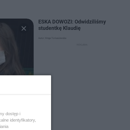
ESKA DOWOZI: Odwidziliśmy
studentkę Klaudię
Autor: Kinga Tomaszewska
y dostęp i
lne identyfikatory,
iania