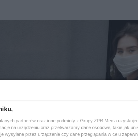
niku,
fanych partnerów oraz inne podmioty z Grupy ZPR Media uzyskujem
cje na urządzeniu oraz przetwarzamy dane osobowe, takie jak unika
je wysyłane przez urządzenie czy dane przeglądania w celu zapewn