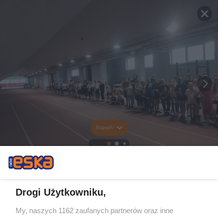
Rozwiń
Drogi Użytkowniku,
My, naszych 1162 zaufanych partnerów oraz inne