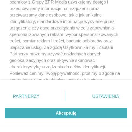
podmioty z Grupy ZPR Media uzyskujemy dostęp i
przechowujemy informacje na urządzeniu oraz
przetwarzamy dane osobowe, takie jak unikalne
identyfikatory, standardowe informacje wysyłane przez
urządzenie czy dane przeglądania w celu zapewniania
spersonalizowanych reklam, wybór spersonalizowanych
treści, pomiar reklam i treści, badanie odbiorców oraz
ulepszanie usług. Za zgodą Użytkownika my i Zaufani
Partnerzy możemy używać dokładnych danych
geolokalizacyjnych oraz aktywnie skanować
charakterystykę urządzenia do celów identyfikacji.
Ponieważ cenimy Twoją prywatność, prosimy o zgodę na
korzystanie z tych technologii poprzez kliknięcie
„Akceptuję”. Zgoda jest dobrowolna i zawsze możesz ją
zmienić/wycofać klikając przycisk ustawień prywatności
PARTNERZY
USTAWIENIA
znajdujący się w lewym dolnym rogu strony
. Niektóre
rodzaje przetwarzania danych nie wymagają zgody
Akceptuję
użytkownika, ale masz prawo sprzeciwić się takiemu
przetwarzaniu. Preferencje będą miały zastosowanie tylko
na tej witrynie.