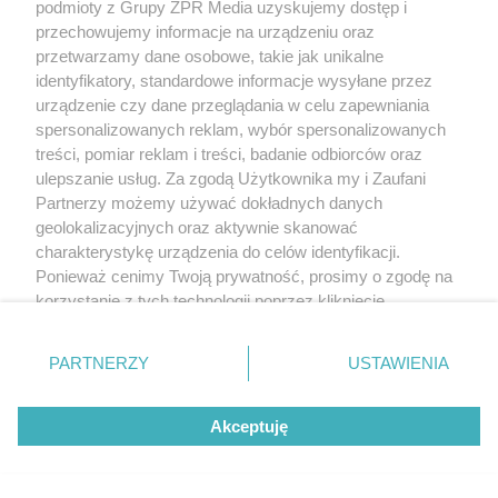
podmioty z Grupy ZPR Media uzyskujemy dostęp i
przechowujemy informacje na urządzeniu oraz
przetwarzamy dane osobowe, takie jak unikalne
identyfikatory, standardowe informacje wysyłane przez
urządzenie czy dane przeglądania w celu zapewniania
spersonalizowanych reklam, wybór spersonalizowanych
treści, pomiar reklam i treści, badanie odbiorców oraz
ulepszanie usług. Za zgodą Użytkownika my i Zaufani
Partnerzy możemy używać dokładnych danych
geolokalizacyjnych oraz aktywnie skanować
charakterystykę urządzenia do celów identyfikacji.
Ponieważ cenimy Twoją prywatność, prosimy o zgodę na
korzystanie z tych technologii poprzez kliknięcie
„Akceptuję”. Zgoda jest dobrowolna i zawsze możesz ją
zmienić/wycofać klikając przycisk ustawień prywatności
PARTNERZY
USTAWIENIA
znajdujący się w lewym dolnym rogu strony
. Niektóre
rodzaje przetwarzania danych nie wymagają zgody
Akceptuję
użytkownika, ale masz prawo sprzeciwić się takiemu
przetwarzaniu. Preferencje będą miały zastosowanie tylko
na tej witrynie.