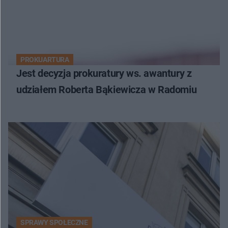
PROKUARTURA
Jest decyzja prokuratury ws. awantury z
udziałem Roberta Bąkiewicza w Radomiu
SPRAWY SPOŁECZNE