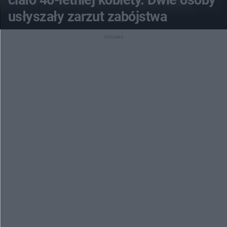
ciało 40-letniej kobiety. Dwie osoby
usłyszały zarzut zabójstwa