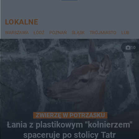
LOKALNE
WARSZAWA
ŁÓDŹ
POZNAŃ
ŚLĄSK
TRÓJMIASTO
LUBLIN
10
ZWIERZĘ W POTRZASKU
Łania z plastikowym "kołnierzem"
spaceruje po stolicy Tatr