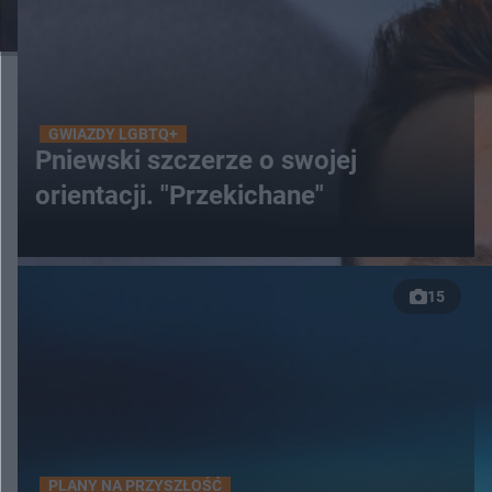
GWIAZDY LGBTQ+
Pniewski szczerze o swojej
orientacji. "Przekichane"
15
PLANY NA PRZYSZŁOŚĆ