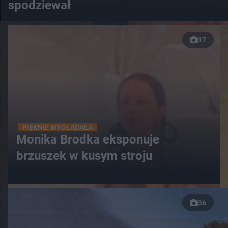
spodziewał
17
PIĘKNIE WYGLĄDAŁA
Monika Brodka eksponuje
brzuszek w kusym stroju
36