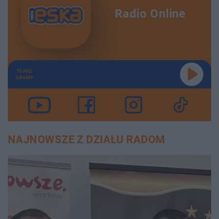
Pielgrzym
32:39
Radio Online
Świnia - to brzmi dumnie
39:07
Polak uwięziony w Kongo
30:25
TERAZ
Szkoła w spektrum
38:24
GRAMY
Gram na ulicy
32:31
Życie jest zmianą
36:12
NAJNOWSZE Z DZIAŁU RADOM
Rodzina z piekła rodem
27:52
Pasja
35:33
Zachorowałam
32:47
Na polu walki
35:24