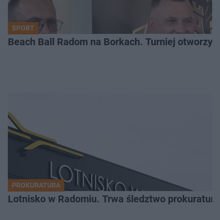
Nadzieja
38:50
SPORT
Beach Ball Radom na Borkach. Turniej otworzy
Bogactwo
44:28
Korporacje
35:50
Ocalony
38:36
PROKURATURA
Lotnisko w Radomiu. Trwa śledztwo prokuratury