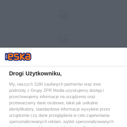
Drogi Użytkowniku,
My, naszych 1160 zaufanych partnerów oraz inne
Żaden utwór zamieszczony w serwisie nie może być powielany i
podmioty z Grupy ZPR Media uzyskujemy dostęp i
rozpowszechniany lub dalej rozpowszechniany w jakikolwiek sposób (w
przechowujemy informacje na urządzeniu oraz
tym także elektroniczny lub mechaniczny) na jakimkolwiek polu
eksploatacji w jakiejkolwiek formie, włącznie z umieszczaniem w
przetwarzamy dane osobowe, takie jak unikalne
Internecie bez pisemnej zgody właściciela praw. Jakiekolwiek użycie lub
identyfikatory, standardowe informacje wysyłane przez
wykorzystanie utworów w całości lub w części z naruszeniem prawa,
tzn. bez właściwej zgody, jest zabronione pod groźbą kary i może być
urządzenie czy dane przeglądania w celu zapewniania
ścigane prawnie.
spersonalizowanych reklam, wybór spersonalizowanych