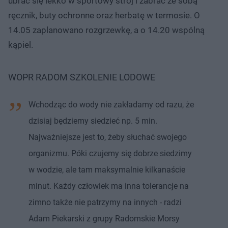
ubrać się lekko w sportowy strój i zabrać ze sobą
ręcznik, buty ochronne oraz herbatę w termosie. O
14.05 zaplanowano rozgrzewkę, a o 14.20 wspólną
kąpiel.
WOPR RADOM SZKOLENIE LODOWE
Wchodząc do wody nie zakładamy od razu, że
dzisiaj będziemy siedzieć np. 5 min.
Najważniejsze jest to, żeby słuchać swojego
organizmu. Póki czujemy się dobrze siedzimy
w wodzie, ale tam maksymalnie kilkanaście
minut. Każdy człowiek ma inna tolerancje na
zimno także nie patrzymy na innych - radzi
Adam Piekarski z grupy Radomskie Morsy