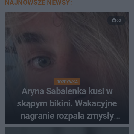
NAJNOWSZE NEWSY:
62
ROZRYWKA
Aryna Sabalenka kusi w
skąpym bikini. Wakacyjne
nagranie rozpala zmysły
fanów