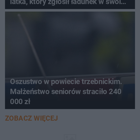
latka, który zgłosił ładunek w swoim
aucie
Oszustwo w powiecie trzebnickim.
Małżeństwo seniorów straciło 240
000 zł
ZOBACZ WIĘCEJ