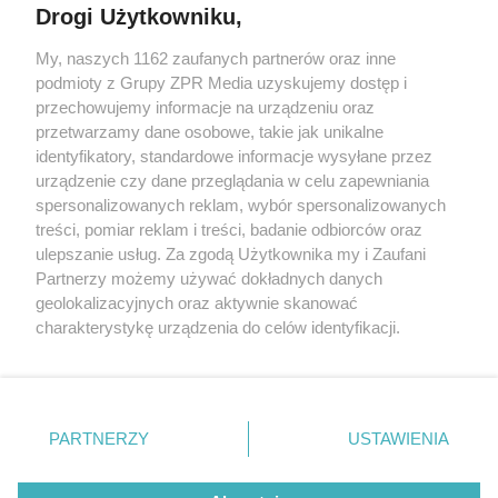
Drogi Użytkowniku,
My, naszych 1162 zaufanych partnerów oraz inne
Żaden utwór zamieszczony w serwisie nie może być powielany i
podmioty z Grupy ZPR Media uzyskujemy dostęp i
rozpowszechniany lub dalej rozpowszechniany w jakikolwiek sposób (w
przechowujemy informacje na urządzeniu oraz
tym także elektroniczny lub mechaniczny) na jakimkolwiek polu
eksploatacji w jakiejkolwiek formie, włącznie z umieszczaniem w
przetwarzamy dane osobowe, takie jak unikalne
Internecie bez pisemnej zgody właściciela praw. Jakiekolwiek użycie lub
identyfikatory, standardowe informacje wysyłane przez
wykorzystanie utworów w całości lub w części z naruszeniem prawa,
tzn. bez właściwej zgody, jest zabronione pod groźbą kary i może być
urządzenie czy dane przeglądania w celu zapewniania
ścigane prawnie.
spersonalizowanych reklam, wybór spersonalizowanych
treści, pomiar reklam i treści, badanie odbiorców oraz
ulepszanie usług. Za zgodą Użytkownika my i Zaufani
Partnerzy możemy używać dokładnych danych
geolokalizacyjnych oraz aktywnie skanować
charakterystykę urządzenia do celów identyfikacji.
Ponieważ cenimy Twoją prywatność, prosimy o zgodę na
O nas
korzystanie z tych technologii poprzez kliknięcie
Informacje prawne
„Akceptuję”. Zgoda jest dobrowolna i zawsze możesz ją
zmienić/wycofać klikając przycisk ustawień prywatności
PARTNERZY
USTAWIENIA
Nasze serwisy
znajdujący się w lewym dolnym rogu strony
. Niektóre
rodzaje przetwarzania danych nie wymagają zgody
© 2026 Grupa ZPR Media