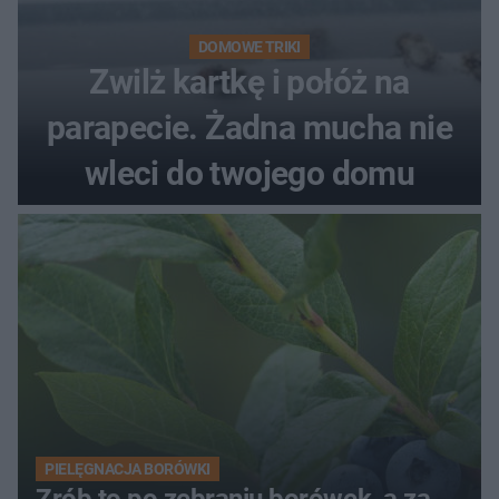
DOMOWE TRIKI
Zwilż kartkę i połóż na
parapecie. Żadna mucha nie
wleci do twojego domu
PIELĘGNACJA BORÓWKI
Zrób to po zebraniu borówek, a za