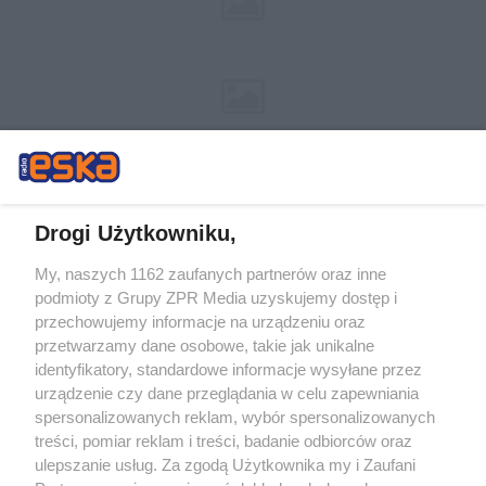
Drogi Użytkowniku,
My, naszych 1162 zaufanych partnerów oraz inne
Żaden utwór zamieszczony w serwisie nie może być powielany i
podmioty z Grupy ZPR Media uzyskujemy dostęp i
rozpowszechniany lub dalej rozpowszechniany w jakikolwiek sposób (w
tym także elektroniczny lub mechaniczny) na jakimkolwiek polu
przechowujemy informacje na urządzeniu oraz
eksploatacji w jakiejkolwiek formie, włącznie z umieszczaniem w Internecie
przetwarzamy dane osobowe, takie jak unikalne
bez pisemnej zgody właściciela praw. Jakiekolwiek użycie lub
identyfikatory, standardowe informacje wysyłane przez
wykorzystanie utworów w całości lub w części z naruszeniem prawa, tzn.
bez właściwej zgody, jest zabronione pod groźbą kary i może być ścigane
urządzenie czy dane przeglądania w celu zapewniania
prawnie.
spersonalizowanych reklam, wybór spersonalizowanych
treści, pomiar reklam i treści, badanie odbiorców oraz
ulepszanie usług. Za zgodą Użytkownika my i Zaufani