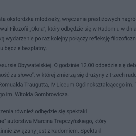
ata oksfordzka młodzieży, wręczenie prestiżowych nagró
iwal Filozofii „Okna”, który odbędzie się w Radomiu w dn
ydarzenie po raz kolejny połączy refleksję filozoficzną
u będzie bezpłatny.
sursie Obywatelskiej. O godzinie 12.00 odbędzie się de
ść za słowo”, w której zmierzą się drużyny z trzech ra
 Romualda Traugutta, IV Liceum Ogólnokształcącego im. 
go im. Witolda Gombrowicza.
enia również odbędzie się spektakl
zne” autorstwa Marcina Trepczyńskiego, który
dzinnie związany jest z Radomiem. Spektakl