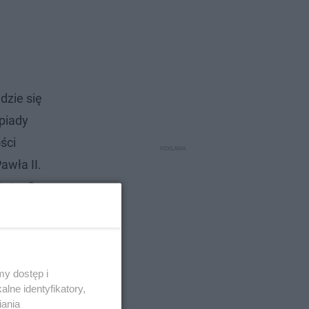
dzie się
piady
ści
awła II.
taty „O
y dostęp i
lne identyfikatory,
iania