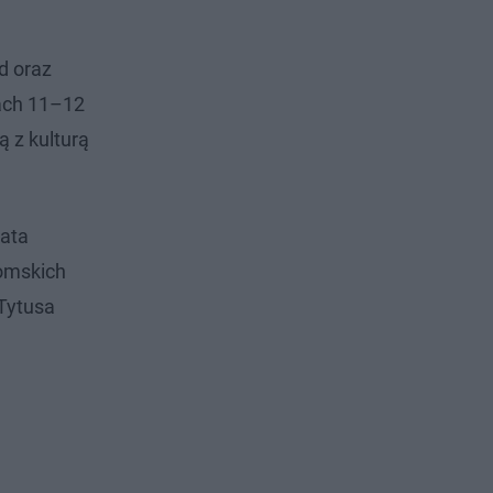
d oraz
iach 11–12
 z kulturą
bata
domskich
Tytusa