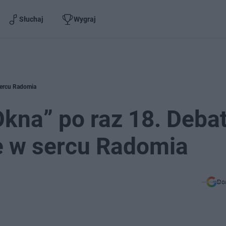
Słuchaj
Wygraj
 sercu Radomia
„Okna” po raz 18. Debat
e w sercu Radomia
Do