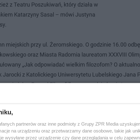
ież z Teatru Poszukiwań, który działa w
nkiem Katarzyny Sasal – mówi Justyna
sy.
ann miejskich przy ul. Żeromskiego. O godzinie 16.00 odbę
akowskiego oraz Miasta Radomia laureatom XXXVIII Olim
ytułowany „Jak odpowiadać wielkim filozofom? O aktualno
k Jarocki z Katolickiego Uniwersytetu Lubelskiego Jana P
ternecie jako „Pan od Filozofii”, poprowadzi również warsz
nie zawsze warto przestrzegać reguł”.
niku,
fanych partnerów oraz inne podmioty z Grupy ZPR Media uzyskujem
cje na urządzeniu oraz przetwarzamy dane osobowe, takie jak unika
je wysyłane przez urządzenie czy dane przeglądania w celu zapewn