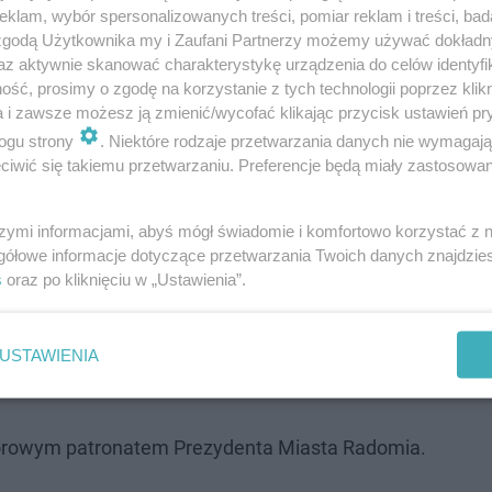
klam, wybór spersonalizowanych treści, pomiar reklam i treści, bad
 zgodą Użytkownika my i Zaufani Partnerzy możemy używać dokład
az aktywnie skanować charakterystykę urządzenia do celów identyfi
ść, prosimy o zgodę na korzystanie z tych technologii poprzez klikn
a i zawsze możesz ją zmienić/wycofać klikając przycisk ustawień pr
ogu strony
. Niektóre rodzaje przetwarzania danych nie wymagaj
iwić się takiemu przetwarzaniu. Preferencje będą miały zastosowanie
szymi informacjami, abyś mógł świadomie i komfortowo korzystać z
edstawienia teatralne. O godzinie 19.00 Grupa Teatralna
gółowe informacje dotyczące przetwarzania Twoich danych znajdzi
j w Radomiu zaprezentuje spektakl oparty na „Czarownic
s
oraz po kliknięciu w „Ustawienia”.
pocznie się plenerowy spektakl „Więzi” w wykonaniu Teat
h międzyludzkich, ich budowaniu, niszczeniu i granicach,
USTAWIENIA
honorowym patronatem Prezydenta Miasta Radomia.