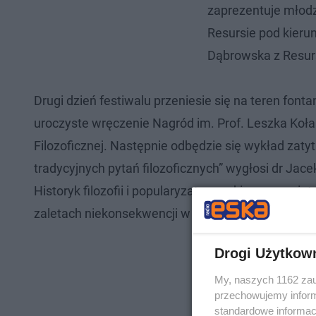
zaprezentuje młodz
Resursie pod kieru
Dąbrowska z Resur
Drugi dzień festiwalu przeniesie się na teren font
uroczyste wręczenie Nagród im. Prof. Leszka Koł
Filozoficznej. Następnie odbędzie się wykład zat
tradycyjnych pytań filozoficznych” wygłosi dr Jace
Historyk filozofii i popularyzator nauki, znany w in
zaletach niekonsekwencji w etyce, czyli dlaczego 
Drogi Użytkow
My, naszych 1162 zau
przechowujemy informa
standardowe informac