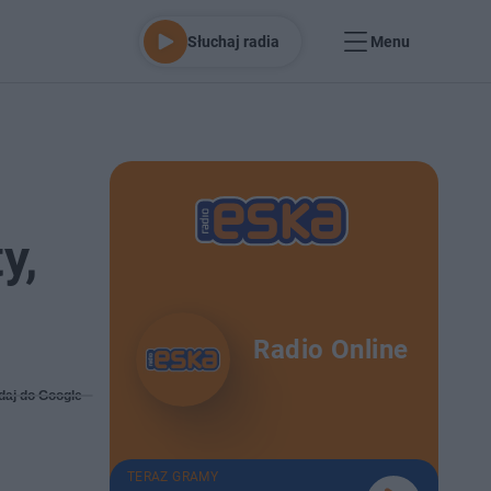
Słuchaj radia
Menu
y,
Radio Online
daj do Google
TERAZ GRAMY