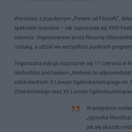
Warsztaty z popularnym „Panem od Filozofii”, deb
spektakle teatralne – tak zapowiada się XVIII Fest
czerwca. Organizowane przez Resursę Obywatelską w
i sztuką, a udział we wszystkich punktach program
Tegoroczna edycja rozpocznie się 11 czerwca w Re
oksfordzka pod hasłem „Wolność to odpowiedzialno
szkół średnich: V Liceum Ogólnokształcącego im.
Chałubińskiego oraz XII Liceum Ogólnokształcące
W programie wydarz
„Igrzyska filozofic
jak się okazało ro