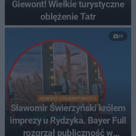
Giewont! Wielkie turystyczne
oblężenie Tatr
35
KONCERT U REDEMPTORYSTY
Sławomir Świerzyński królem
imprezy u Rydzyka. Bayer Full
rozgrzał publiczność w