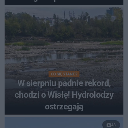
Toruniu
CO SIĘ STANIE?
W sierpniu padnie rekord,
chodzi o Wisłę! Hydrolodzy
ostrzegają
43