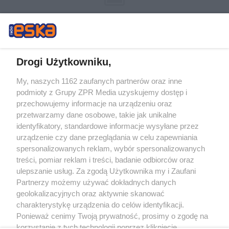
Drogi Użytkowniku,
My, naszych 1162 zaufanych partnerów oraz inne
Żaden utwór zamieszczony w serwisie nie może być powielany i
podmioty z Grupy ZPR Media uzyskujemy dostęp i
rozpowszechniany lub dalej rozpowszechniany w jakikolwiek sposób (w
tym także elektroniczny lub mechaniczny) na jakimkolwiek polu
przechowujemy informacje na urządzeniu oraz
eksploatacji w jakiejkolwiek formie, włącznie z umieszczaniem w Internecie
przetwarzamy dane osobowe, takie jak unikalne
bez pisemnej zgody właściciela praw. Jakiekolwiek użycie lub
wykorzystanie utworów w całości lub w części z naruszeniem prawa, tzn.
identyfikatory, standardowe informacje wysyłane przez
bez właściwej zgody, jest zabronione pod groźbą kary i może być ścigane
urządzenie czy dane przeglądania w celu zapewniania
prawnie.
spersonalizowanych reklam, wybór spersonalizowanych
treści, pomiar reklam i treści, badanie odbiorców oraz
ulepszanie usług. Za zgodą Użytkownika my i Zaufani
Partnerzy możemy używać dokładnych danych
geolokalizacyjnych oraz aktywnie skanować
charakterystykę urządzenia do celów identyfikacji.
O nas
Ponieważ cenimy Twoją prywatność, prosimy o zgodę na
korzystanie z tych technologii poprzez kliknięcie