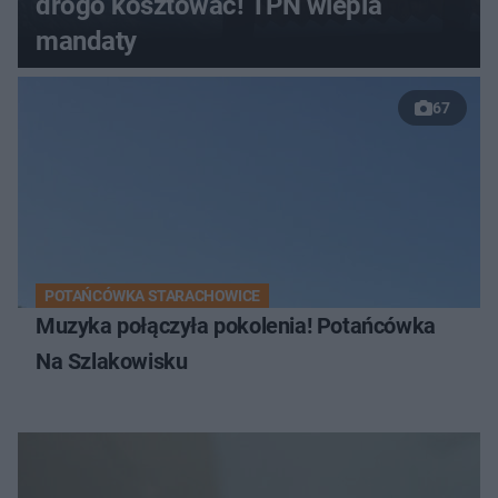
drogo kosztować! TPN wlepia
mandaty
67
POTAŃCÓWKA STARACHOWICE
Muzyka połączyła pokolenia! Potańcówka
Na Szlakowisku