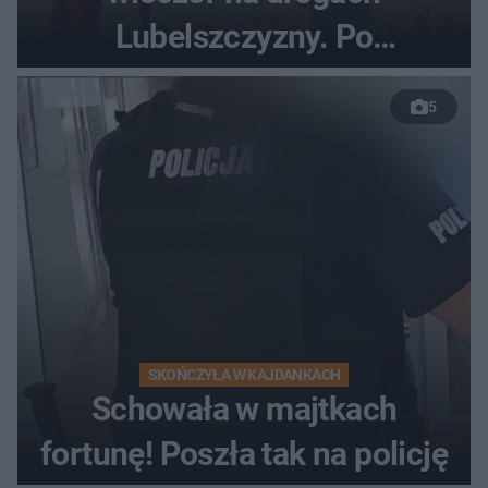
Lubelszczyzny. Po
nieudanym manewrze
5
wyprzedzania zginął
kierowca auta
SKOŃCZYŁA W KAJDANKACH
Schowała w majtkach
fortunę! Poszła tak na policję