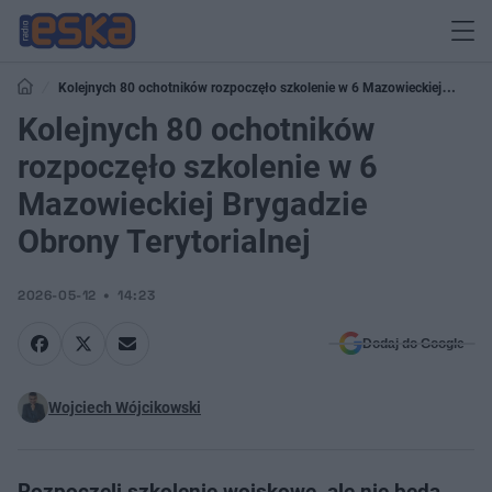
Kolejnych 80 ochotników rozpoczęło szkolenie w 6 Mazowieckiej
Brygadzie Obrony Terytorialnej
Kolejnych 80 ochotników
rozpoczęło szkolenie w 6
Mazowieckiej Brygadzie
Obrony Terytorialnej
2026-05-12
14:23
Dodaj do Google
Wojciech Wójcikowski
Rozpoczęli szkolenie wojskowe, ale nie będą