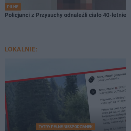
PILNE
Policjanci z Przysuchy odnaleźli ciało 40-letnie
LOKALNIE:
TATRY PEŁNE NIESPODZIANEK