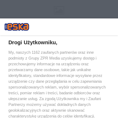
Drogi Użytkowniku,
My, naszych 1162 zaufanych partnerów oraz inne
Żaden utwór zamieszczony w serwisie nie może być powielany i
podmioty z Grupy ZPR Media uzyskujemy dostęp i
rozpowszechniany lub dalej rozpowszechniany w jakikolwiek sposób (w
przechowujemy informacje na urządzeniu oraz
tym także elektroniczny lub mechaniczny) na jakimkolwiek polu
eksploatacji w jakiejkolwiek formie, włącznie z umieszczaniem w
przetwarzamy dane osobowe, takie jak unikalne
Internecie bez pisemnej zgody właściciela praw. Jakiekolwiek użycie lub
identyfikatory, standardowe informacje wysyłane przez
wykorzystanie utworów w całości lub w części z naruszeniem prawa,
tzn. bez właściwej zgody, jest zabronione pod groźbą kary i może być
urządzenie czy dane przeglądania w celu zapewniania
ścigane prawnie.
spersonalizowanych reklam, wybór spersonalizowanych
treści, pomiar reklam i treści, badanie odbiorców oraz
ulepszanie usług. Za zgodą Użytkownika my i Zaufani
Partnerzy możemy używać dokładnych danych
geolokalizacyjnych oraz aktywnie skanować
charakterystykę urządzenia do celów identyfikacji.