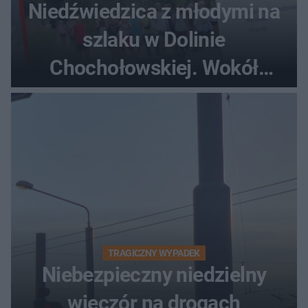
Niedźwiedzica z młodymi na
szlaku w Dolinie
Chochołowskiej. Wokół
turyści!
TRAGICZNY WYPADEK
Niebezpieczny niedzielny
wieczór na drogach