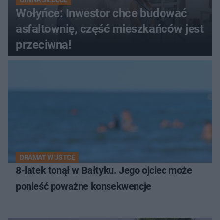
GMINA SIEDLCE
Wołyńce: Inwestor chce budować
asfaltownię, część mieszkańców jest
przeciwna!
DRAMAT W USTCE
8-latek tonął w Bałtyku. Jego ojciec może
ponieść poważne konsekwencje