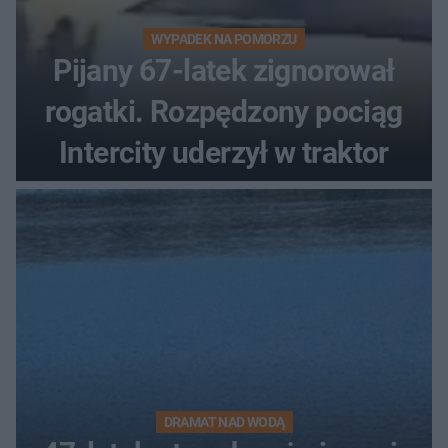
WYPADEK NA POMORZU
Pijany 67-latek zignorował
rogatki. Rozpędzony pociąg
Intercity uderzył w traktor
DRAMAT NAD WODĄ