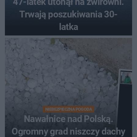
47-latek utonął na żwirowni.
Trwają poszukiwania 30-
latka
NIEBEZPIECZNA POGODA
Nawałnice nad Polską.
Ogromny grad niszczy dachy