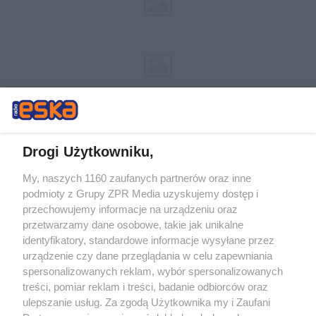
Drogi Użytkowniku,
My, naszych 1160 zaufanych partnerów oraz inne
Żaden utwór zamieszczony w serwisie nie może być powielany i
podmioty z Grupy ZPR Media uzyskujemy dostęp i
rozpowszechniany lub dalej rozpowszechniany w jakikolwiek sposób (w
przechowujemy informacje na urządzeniu oraz
tym także elektroniczny lub mechaniczny) na jakimkolwiek polu
eksploatacji w jakiejkolwiek formie, włącznie z umieszczaniem w
przetwarzamy dane osobowe, takie jak unikalne
Internecie bez pisemnej zgody właściciela praw. Jakiekolwiek użycie lub
identyfikatory, standardowe informacje wysyłane przez
wykorzystanie utworów w całości lub w części z naruszeniem prawa,
tzn. bez właściwej zgody, jest zabronione pod groźbą kary i może być
urządzenie czy dane przeglądania w celu zapewniania
ścigane prawnie.
spersonalizowanych reklam, wybór spersonalizowanych
treści, pomiar reklam i treści, badanie odbiorców oraz
ulepszanie usług. Za zgodą Użytkownika my i Zaufani