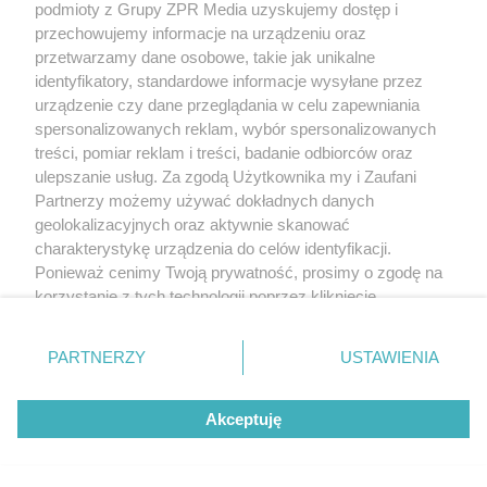
podmioty z Grupy ZPR Media uzyskujemy dostęp i
rozpowszechniany lub dalej rozpowszechniany w jakikolwiek sposób (w
tym także elektroniczny lub mechaniczny) na jakimkolwiek polu
przechowujemy informacje na urządzeniu oraz
eksploatacji w jakiejkolwiek formie, włącznie z umieszczaniem w Internecie
przetwarzamy dane osobowe, takie jak unikalne
bez pisemnej zgody właściciela praw. Jakiekolwiek użycie lub
identyfikatory, standardowe informacje wysyłane przez
wykorzystanie utworów w całości lub w części z naruszeniem prawa, tzn.
bez właściwej zgody, jest zabronione pod groźbą kary i może być ścigane
urządzenie czy dane przeglądania w celu zapewniania
prawnie.
spersonalizowanych reklam, wybór spersonalizowanych
treści, pomiar reklam i treści, badanie odbiorców oraz
ulepszanie usług. Za zgodą Użytkownika my i Zaufani
Partnerzy możemy używać dokładnych danych
geolokalizacyjnych oraz aktywnie skanować
charakterystykę urządzenia do celów identyfikacji.
Ponieważ cenimy Twoją prywatność, prosimy o zgodę na
O nas
korzystanie z tych technologii poprzez kliknięcie
Informacje prawne
„Akceptuję”. Zgoda jest dobrowolna i zawsze możesz ją
zmienić/wycofać klikając przycisk ustawień prywatności
Nasze serwisy
PARTNERZY
USTAWIENIA
znajdujący się w lewym dolnym rogu strony
. Niektóre
rodzaje przetwarzania danych nie wymagają zgody
© 2026 Grupa ZPR Media
Akceptuję
użytkownika, ale masz prawo sprzeciwić się takiemu
przetwarzaniu. Preferencje będą miały zastosowanie tylko
na tej witrynie.