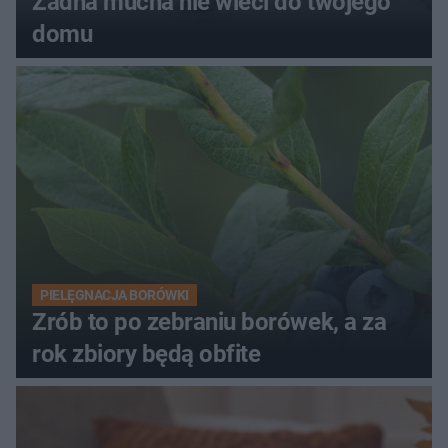
Żadna mucha nie wleci do twojego
domu
PIELĘGNACJA BORÓWKI
Zrób to po zebraniu borówek, a za
rok zbiory będą obfite