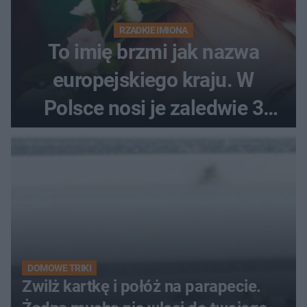
RZADKIE IMIONA
To imię brzmi jak nazwa
europejskiego kraju. W
Polsce nosi je zaledwie 3
kobiety
DOMOWE TRIKI
Zwilż kartkę i połóż na parapecie.