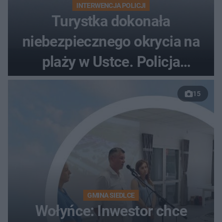
INTERWENCJA POLICJI
Turystka dokonała
niebezpiecznego okrycia na
plaży w Ustce. Policja
musiała zamknąć odcinek
15
wybrzeża
GMINA SIEDLCE
Wołyńce: Inwestor chce