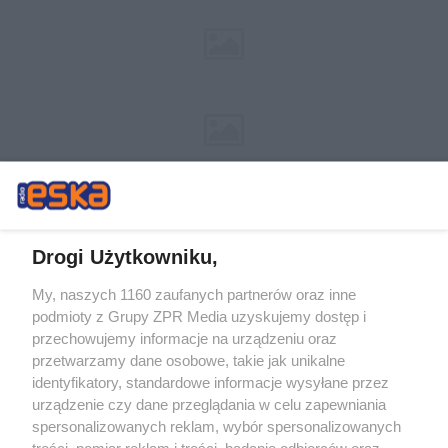
Drogi Użytkowniku,
My, naszych 1160 zaufanych partnerów oraz inne
Żaden utwór zamieszczony w serwisie nie może być powielany i
podmioty z Grupy ZPR Media uzyskujemy dostęp i
rozpowszechniany lub dalej rozpowszechniany w jakikolwiek sposób (w
tym także elektroniczny lub mechaniczny) na jakimkolwiek polu
przechowujemy informacje na urządzeniu oraz
eksploatacji w jakiejkolwiek formie, włącznie z umieszczaniem w Internecie
przetwarzamy dane osobowe, takie jak unikalne
bez pisemnej zgody właściciela praw. Jakiekolwiek użycie lub
wykorzystanie utworów w całości lub w części z naruszeniem prawa, tzn.
identyfikatory, standardowe informacje wysyłane przez
bez właściwej zgody, jest zabronione pod groźbą kary i może być ścigane
urządzenie czy dane przeglądania w celu zapewniania
prawnie.
spersonalizowanych reklam, wybór spersonalizowanych
treści, pomiar reklam i treści, badanie odbiorców oraz