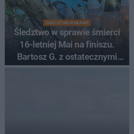
ZABÓJSTWO W MŁAWIE
Śledztwo w sprawie śmierci
16-letniej Mai na finiszu.
Bartosz G. z ostatecznymi
zarzutami