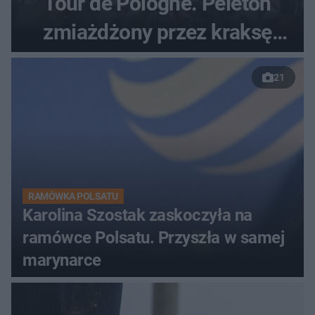
Tour de Pologne. Peleton
zmiażdżony przez kraksę
przed Karpaczem
21
RAMÓWKA POLSATU
Karolina Szostak zaskoczyła na
ramówce Polsatu. Przyszła w samej
marynarce