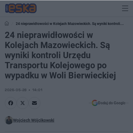
24 nieprawidłowości w Kolejach Mazowieckich. Są wyniki kontroli
Urzędu Transportu Kolejowego po wypadku w Woli Bierwieckiej
24 nieprawidłowości w
Kolejach Mazowieckich. Są
wyniki kontroli Urzędu
Transportu Kolejowego po
wypadku w Woli Bierwieckiej
2026-05-28
14:01
Dodaj do Google
Wojciech Wójcikowski