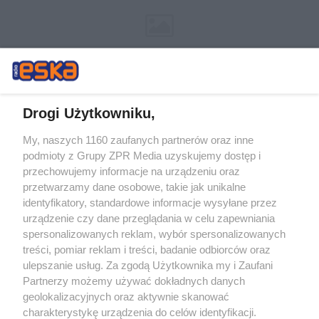
Drogi Użytkowniku,
My, naszych 1160 zaufanych partnerów oraz inne
Żaden utwór zamieszczony w serwisie nie może być powielany i
podmioty z Grupy ZPR Media uzyskujemy dostęp i
rozpowszechniany lub dalej rozpowszechniany w jakikolwiek sposób (w
przechowujemy informacje na urządzeniu oraz
tym także elektroniczny lub mechaniczny) na jakimkolwiek polu
eksploatacji w jakiejkolwiek formie, włącznie z umieszczaniem w
przetwarzamy dane osobowe, takie jak unikalne
Internecie bez pisemnej zgody właściciela praw. Jakiekolwiek użycie lub
identyfikatory, standardowe informacje wysyłane przez
wykorzystanie utworów w całości lub w części z naruszeniem prawa,
tzn. bez właściwej zgody, jest zabronione pod groźbą kary i może być
urządzenie czy dane przeglądania w celu zapewniania
ścigane prawnie.
spersonalizowanych reklam, wybór spersonalizowanych
treści, pomiar reklam i treści, badanie odbiorców oraz
ulepszanie usług. Za zgodą Użytkownika my i Zaufani
Partnerzy możemy używać dokładnych danych
geolokalizacyjnych oraz aktywnie skanować
charakterystykę urządzenia do celów identyfikacji.