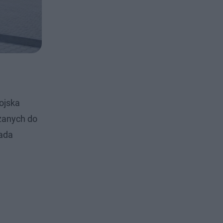
ojska
szanych do
łada