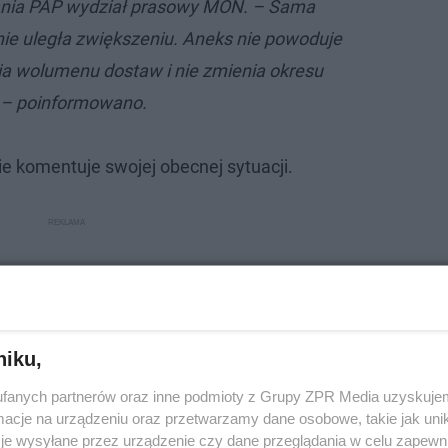
ania PAP wydział prasowy MON. – Sama
nie uległa zwiększeniu. Aneks nie powoduje
a wolumenu dostaw i nie zmienia okresu
tu – poinformowano.
ie komentuje swojej obecnej sytuacji.
niku,
fanych partnerów oraz inne podmioty z Grupy ZPR Media uzyskujem
cje na urządzeniu oraz przetwarzamy dane osobowe, takie jak unika
je wysyłane przez urządzenie czy dane przeglądania w celu zapewn