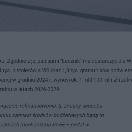
. Zgodnie z jej zapisami "Łucznik” ma dostarczyć dla W
4 tys. pistoletów s ViS oraz 1,3 tys. granatników podwie
ej w grudniu 2024 r. wynosi ok. 1 mld 100 mln zł i zak
traktu w latach 2026-2029.
łącznie refinansowania, tj. zmiany sposobu
raktu: zamiast środków budżetowych będą to
w ramach mechanizmu SAFE – podał w