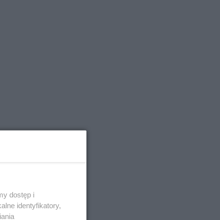
y dostęp i
lne identyfikatory,
iania