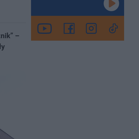
znik” –
ły