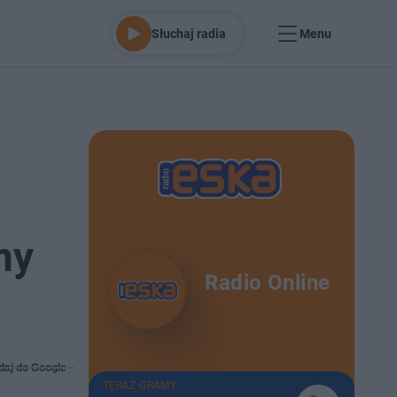
Słuchaj radia
Menu
my
Radio Online
daj do Google
TERAZ GRAMY