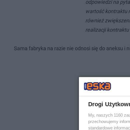
odpowiedzi na pyt
wartość kontraktu 
również zwiększeni
realizacji kontrak
Sama fabryka na razie nie odnosi się do aneksu i n
Drogi Użytkow
My, naszych 1160 zau
przechowujemy informa
standardowe informac