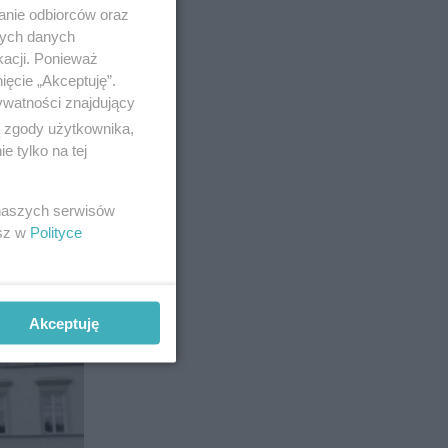
anie odbiorców oraz
nych danych
kacji. Ponieważ
ięcie „Akceptuję”.
ywatności znajdujący
ą zgody użytkownika,
 tylko na tej
10
 naszych serwisów
esz w
Polityce
Akceptuję