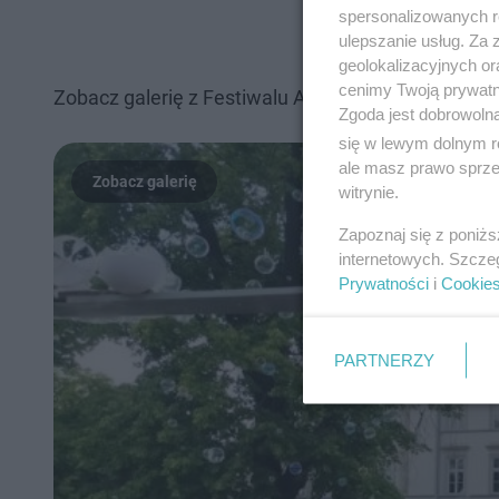
spersonalizowanych re
ulepszanie usług. Za
geolokalizacyjnych or
cenimy Twoją prywatno
Zobacz galerię z Festiwalu Artystów Ulicznych i Pr
Zgoda jest dobrowoln
się w lewym dolnym r
ale masz prawo sprzec
witrynie.
Zapoznaj się z poniż
internetowych. Szcze
Prywatności
i
Cookie
PARTNERZY