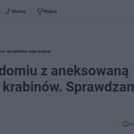
Słuchaj
Wygraj
nów. Sprawdzamy czego dotyczy
adomiu z aneksowaną
 krabinów. Sprawdza
Do