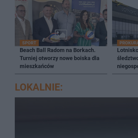
SPORT
PROKUR
Beach Ball Radom na Borkach.
Lotnisk
Turniej otworzy nowe boiska dla
śledztw
mieszkańców
niegosp
LOKALNIE: