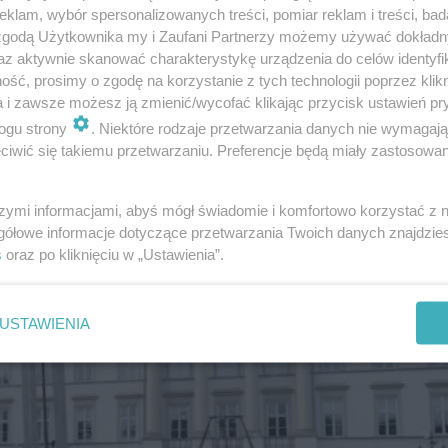
klam, wybór spersonalizowanych treści, pomiar reklam i treści, bad
 zgodą Użytkownika my i Zaufani Partnerzy możemy używać dokład
az aktywnie skanować charakterystykę urządzenia do celów identyfi
ść, prosimy o zgodę na korzystanie z tych technologii poprzez klikn
ecyzji
a i zawsze możesz ją zmienić/wycofać klikając przycisk ustawień pr
ogu strony
. Niektóre rodzaje przetwarzania danych nie wymagaj
iwić się takiemu przetwarzaniu. Preferencje będą miały zastosowanie
szymi informacjami, abyś mógł świadomie i komfortowo korzystać z
gółowe informacje dotyczące przetwarzania Twoich danych znajdzi
s
oraz po kliknięciu w „Ustawienia”.
USTAWIENIA