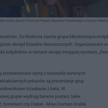
styki, Kultury, Sportu i Promocji Powiatu Starostwa Powiatowego w Żywcu)/ Materi
ierańców. Do Radomia zawita grupa kilkudziesięciu kolę
 regionie obrzęd Dziadów Noworocznych. Organizatorem 
iła kolędników w ramach swojej trwającej wystawy „Świ
y przebierańców słyną z niezwykle barwnych
pektakularnych pokazów są prezentacje grup
widowiskowe trzaskanie z bata. W
bowej grupie wędrują barwne postaci, takie
ź, Kominiarz czy Diabeł - Mówi Damian Drabik