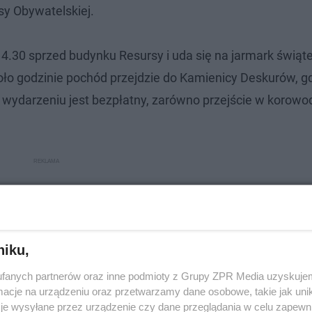
sy Obywatelskiej.
14.30 sprzed budynku Resursy i uda się na jarmark świąt
oło godzinie pochód przejdzie do Kamienicy Deskurów, g
ydarzeniu jest bezpłatny, zarówno przejście w korowodz
niku,
fanych partnerów oraz inne podmioty z Grupy ZPR Media uzyskujem
cje na urządzeniu oraz przetwarzamy dane osobowe, takie jak unika
je wysyłane przez urządzenie czy dane przeglądania w celu zapewn