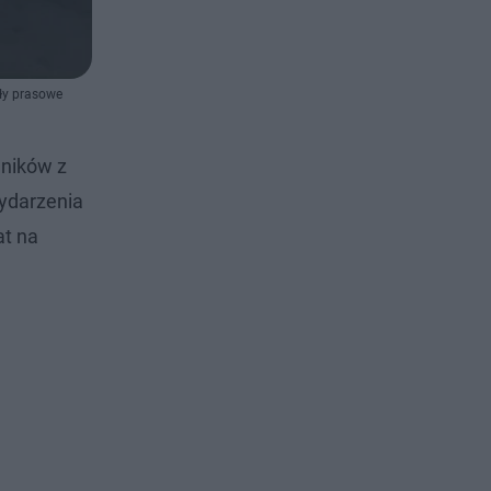
ały prasowe
dników z
wydarzenia
at na