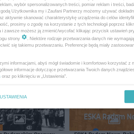
klam, wybór spersonalizowanych treści, pomiar reklam i treści, bad
 zgodą Użytkownika my i Zaufani Partnerzy możemy używać dokład
az aktywnie skanować charakterystykę urządzenia do celów identyfi
ść, prosimy o zgodę na korzystanie z tych technologii poprzez klikn
a i zawsze możesz ją zmienić/wycofać klikając przycisk ustawień pr
ogu strony
. Niektóre rodzaje przetwarzania danych nie wymagaj
iwić się takiemu przetwarzaniu. Preferencje będą miały zastosowanie
szymi informacjami, abyś mógł świadomie i komfortowo korzystać z
ADOM
gółowe informacje dotyczące przetwarzania Twoich danych znajdzi
s
oraz po kliknięciu w „Ustawienia”.
USTAWIENIA
A