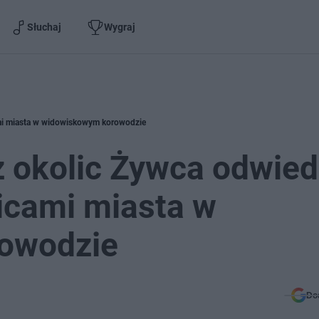
Słuchaj
Wygraj
ami miasta w widowiskowym korowodzie
 okolic Żywca odwied
icami miasta w
owodzie
Do