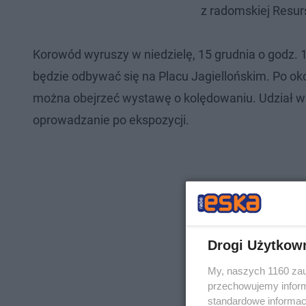
z radomskiej Resur
Korowód wyruszy w niedzielę, 15 grudnia o godz. 
będzie odbywać się na Placu Jagiellońskim. Po ok
można obejrzeć wystawę o kolędowaniu. Udział w w
oprowadzanie po ekspozycji.
Drogi Użytkow
My, naszych 1160 zau
przechowujemy informa
standardowe informac