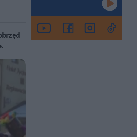
 obrzęd
e.