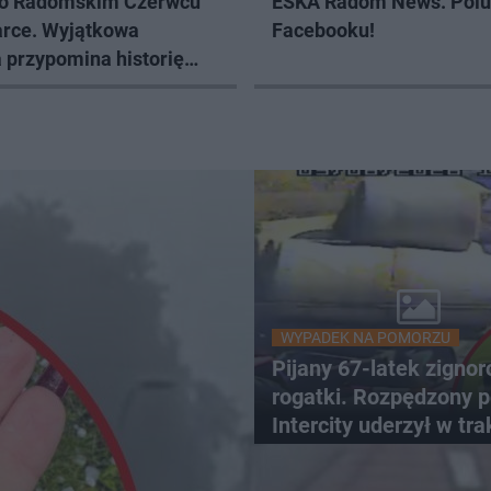
o Radomskim Czerwcu
ESKA Radom News. Polu
arce. Wyjątkowa
Facebooku!
 przypomina historię
zego protestu
WYPADEK NA POMORZU
Pijany 67-latek zigno
rogatki. Rozpędzony p
Intercity uderzył w tra