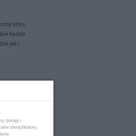
eczny który
dzie będzie
ie jak i
y dostęp i
lne identyfikatory,
iania