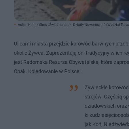
Autor: Kadr z filmu „Świat na opak. Dziady Noworoczne” (Wydział Tury
Ulicami miasta przejdzie korowód barwnych przeb
okolic Żywca. Zaprezentują oni tradycyjny w ich
jest Radomska Resursa Obywatelska, która zapros
Opak. Kolędowanie w Polsce”.
Żywieckie korowod
strojów. Częścią s
dziadowskich oraz 
kilkudziesięciooso
jak Koń, Niedźwied