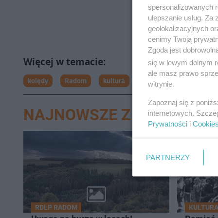
spersonalizowanych re
ulepszanie usług. Za
geolokalizacyjnych or
cenimy Twoją prywatno
Zgoda jest dobrowoln
się w lewym dolnym r
ale masz prawo sprzec
kolędy
Radom
kultura
witrynie.
Zapoznaj się z poniż
NAJNOWSZE Z DZIAŁU R
internetowych. Szcze
Prywatności
i
Cookie
PARTNERZY
RDLP RADOM
KULTUR