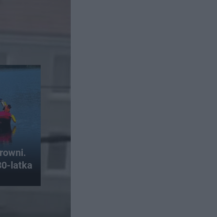
rowni.
30-latka