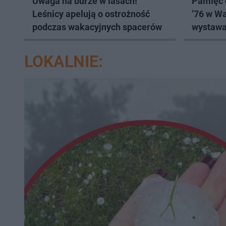
Uwaga na burze w lasach!
Pamięć 
Leśnicy apelują o ostrożność
’76 w W
podczas wakacyjnych spacerów
wystawa
robotnic
LOKALNIE: