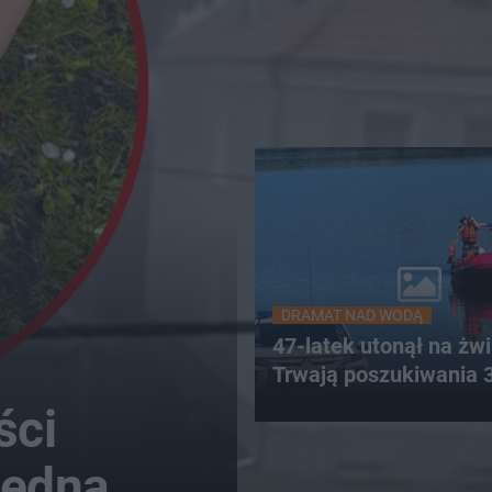
DRAMAT NAD WODĄ
47-latek utonął na żwi
Trwają poszukiwania 
ści
Jedna