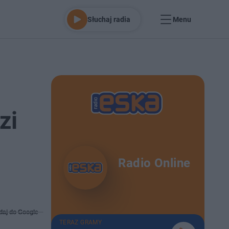
Słuchaj radia
Menu
zi
Radio Online
daj do Google
TERAZ GRAMY