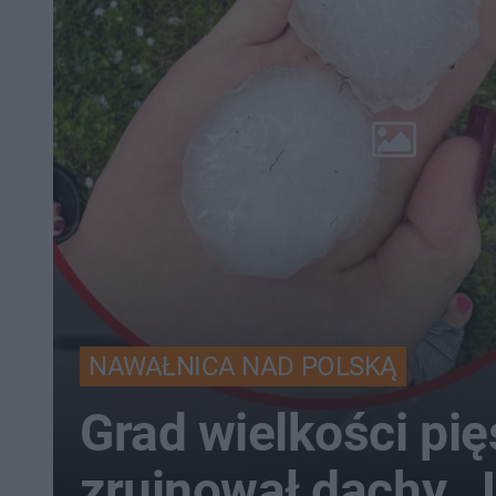
NAWAŁNICA NAD POLSKĄ
Grad wielkości pię
zrujnował dachy. 