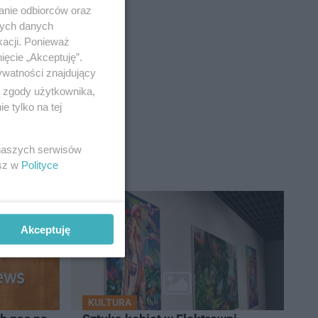
anie odbiorców oraz
nych danych
kacji. Ponieważ
ięcie „Akceptuję”.
ywatności znajdujący
ą zgody użytkownika,
 tylko na tej
 naszych serwisów
esz w
Polityce
Akceptuję
KULTURA