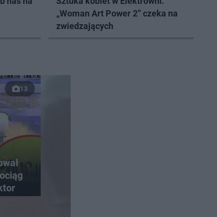
b nas na
Sztuka kobiet w Elektrowni.
„Woman Art Power 2” czeka na
zwiedzających
13
rował
ociąg
ktor