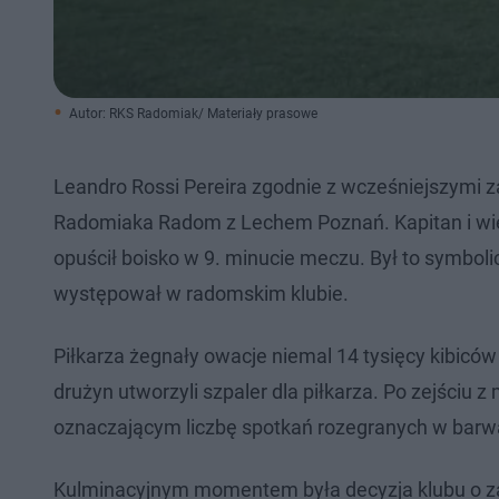
Autor: RKS Radomiak/ Materiały prasowe
Leandro Rossi Pereira zgodnie z wcześniejszymi z
Radomiaka Radom z Lechem Poznań. Kapitan i wiel
opuścił boisko w 9. minucie meczu. Był to symbol
występował w radomskim klubie.
Piłkarza żegnały owacje niemal 14 tysięcy kibicó
drużyn utworzyli szpaler dla piłkarza. Po zejści
oznaczającym liczbę spotkań rozegranych w bar
Kulminacyjnym momentem była decyzja klubu o zas