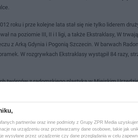
lce.
2 roku i prze kolejne lata stał się nie tylko liderem druż
 na poziomie III, II i I ligi, a także Ekstraklasy, W trwa
eczu z Arką Gdynia i Pogonią Szczecin. W barwach Rado
bramek. W rozgrywkach Ekstraklasy wystąpił 84 razy, str
 twórców z radomskiego plastyka w Miejskim Urzędzie
niku,
fanych partnerów oraz inne podmioty z Grupy ZPR Media uzyskujem
cje na urządzeniu oraz przetwarzamy dane osobowe, takie jak unika
je wysyłane przez urządzenie czy dane przeglądania w celu zapewn