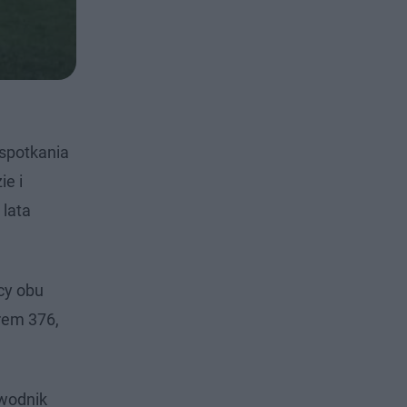
 spotkania
e i
 lata
cy obu
rem 376,
awodnik