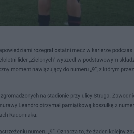
apowiedziami rozegrał ostatni mecz w karierze podczas
oletni lider „Zielonych” wyszedł w podstawowym składzi
iczny moment nawiązujący do numeru „9”, z którym przez
w zgromadzonych na stadionie przy ulicy Struga. Zawodni
u z murawy Leandro otrzymał pamiątkową koszulkę z nume
wach Radomiaka.
trzeżeniu numeru „9”. Oznacza to, że żaden kolejny z