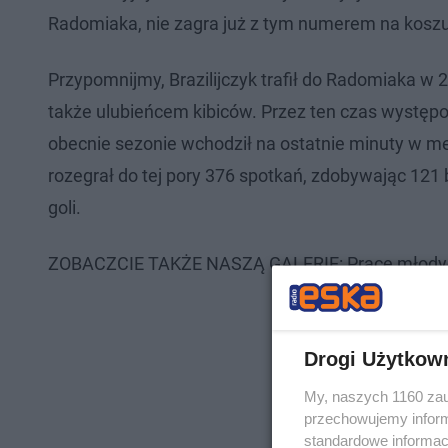
Radomiaka, nie zagra już z tym numerem na koszu
Przypomnijmy, Brazilijczyk trafił do Radomiaka w 201
także ulubieńcem kibiców. Przez ten czas występował
obecnie sezonie wchodził na ostatnie minuty w m
rozegrał do tej pory 376 spotkań, zdobywając 121 
goli.
ZOBACZCIE TAKŻE NASZĄ GALERIĘ: Prace młodych
Drogi Użytkow
My, naszych 1160 zau
przechowujemy informa
standardowe informac