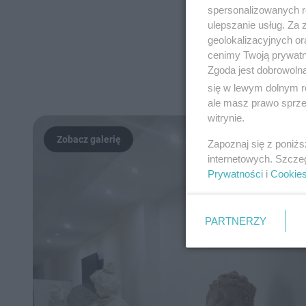
spersonalizowanych re
ulepszanie usług. Za
geolokalizacyjnych or
cenimy Twoją prywatno
Zgoda jest dobrowoln
się w lewym dolnym r
ale masz prawo sprzec
witrynie.
Zapoznaj się z poniż
internetowych. Szcze
Prywatności
i
Cookie
PARTNERZY