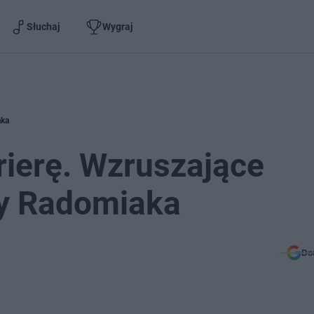
Słuchaj
Wygraj
aka
rierę. Wzruszające
y Radomiaka
Do