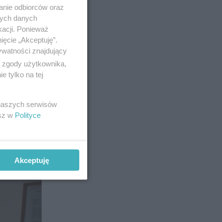
anie odbiorców oraz
nych danych
kacji. Ponieważ
ięcie „Akceptuję”.
ywatności znajdujący
ą zgody użytkownika,
 tylko na tej
13
 naszych serwisów
esz w
Polityce
Akceptuję