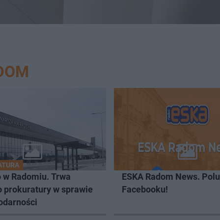
ADOM
ATURA
o w Radomiu. Trwa
ESKA Radom News. Polu
o prokuratury w sprawie
Facebooku!
odarności