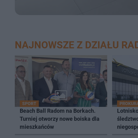
NAJNOWSZE Z DZIAŁU R
SPORT
PROKUR
Beach Ball Radom na Borkach.
Lotnisk
Turniej otworzy nowe boiska dla
śledztw
mieszkańców
niegosp