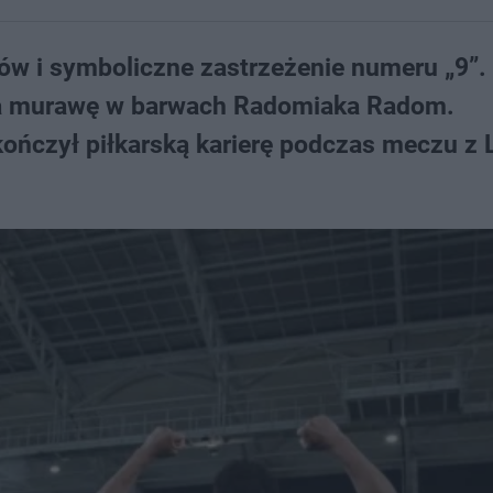
ców i symboliczne zastrzeżenie numeru „9”.
ł na murawę w barwach Radomiaka Radom.
kończył piłkarską karierę podczas meczu z