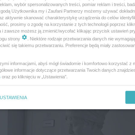
klam, wybór spersonalizowanych treści, pomiar reklam i treści, bad
 zgodą Użytkownika my i Zaufani Partnerzy możemy używać dokład
az aktywnie skanować charakterystykę urządzenia do celów identyfi
ść, prosimy o zgodę na korzystanie z tych technologii poprzez klikn
a i zawsze możesz ją zmienić/wycofać klikając przycisk ustawień pr
ogu strony
. Niektóre rodzaje przetwarzania danych nie wymagaj
iwić się takiemu przetwarzaniu. Preferencje będą miały zastosowanie
szymi informacjami, abyś mógł świadomie i komfortowo korzystać z
gółowe informacje dotyczące przetwarzania Twoich danych znajdzi
s
oraz po kliknięciu w „Ustawienia”.
USTAWIENIA