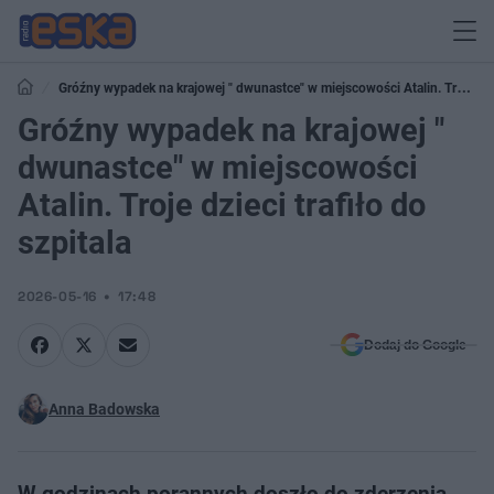
Gróźny wypadek na krajowej " dwunastce" w miejscowości Atalin. Troje
dzieci trafiło do szpitala
Gróźny wypadek na krajowej "
dwunastce" w miejscowości
Atalin. Troje dzieci trafiło do
szpitala
2026-05-16
17:48
Dodaj do Google
Anna Badowska
W godzinach porannych doszło do zderzenia