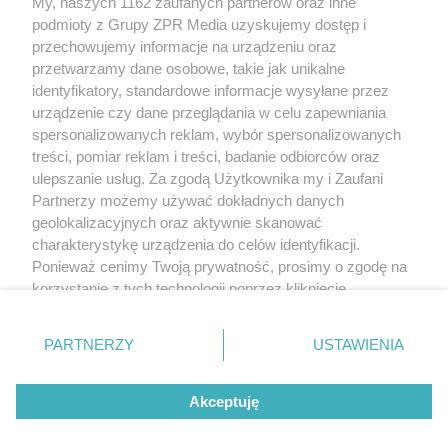
My, naszych 1162 zaufanych partnerów oraz inne
Żaden utwór zamieszczony w serwisie nie może być powielany i
podmioty z Grupy ZPR Media uzyskujemy dostęp i
rozpowszechniany lub dalej rozpowszechniany w jakikolwiek sposób (w
tym także elektroniczny lub mechaniczny) na jakimkolwiek polu
przechowujemy informacje na urządzeniu oraz
eksploatacji w jakiejkolwiek formie, włącznie z umieszczaniem w Internecie
przetwarzamy dane osobowe, takie jak unikalne
bez pisemnej zgody właściciela praw. Jakiekolwiek użycie lub
identyfikatory, standardowe informacje wysyłane przez
wykorzystanie utworów w całości lub w części z naruszeniem prawa, tzn.
bez właściwej zgody, jest zabronione pod groźbą kary i może być ścigane
urządzenie czy dane przeglądania w celu zapewniania
prawnie.
spersonalizowanych reklam, wybór spersonalizowanych
treści, pomiar reklam i treści, badanie odbiorców oraz
ulepszanie usług. Za zgodą Użytkownika my i Zaufani
Partnerzy możemy używać dokładnych danych
geolokalizacyjnych oraz aktywnie skanować
charakterystykę urządzenia do celów identyfikacji.
Ponieważ cenimy Twoją prywatność, prosimy o zgodę na
O nas
korzystanie z tych technologii poprzez kliknięcie
Informacje prawne
„Akceptuję”. Zgoda jest dobrowolna i zawsze możesz ją
zmienić/wycofać klikając przycisk ustawień prywatności
Nasze serwisy
PARTNERZY
USTAWIENIA
znajdujący się w lewym dolnym rogu strony
. Niektóre
rodzaje przetwarzania danych nie wymagają zgody
© 2026 Grupa ZPR Media
Akceptuję
użytkownika, ale masz prawo sprzeciwić się takiemu
przetwarzaniu. Preferencje będą miały zastosowanie tylko
na tej witrynie.