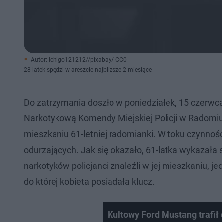
Autor: Ichigo121212//pixabay/ CC0
28-latek spędzi w areszcie najbliższe 2 miesiące
Do zatrzymania doszło w poniedziałek, 15 czerwca
Narkotykową Komendy Miejskiej Policji w Radomiu,
mieszkaniu 61-letniej radomianki. W toku czynno
odurzających. Jak się okazało, 61-latka wykazała
narkotyków policjanci znaleźli w jej mieszkaniu, 
do której kobieta posiadała klucz.
Kultowy Ford Mustang trafił