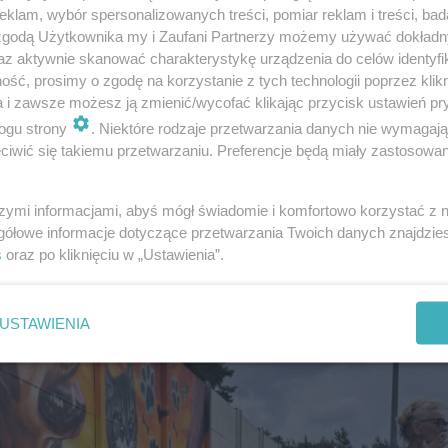
klam, wybór spersonalizowanych treści, pomiar reklam i treści, bad
 zgodą Użytkownika my i Zaufani Partnerzy możemy używać dokład
az aktywnie skanować charakterystykę urządzenia do celów identyfi
ść, prosimy o zgodę na korzystanie z tych technologii poprzez klikn
a i zawsze możesz ją zmienić/wycofać klikając przycisk ustawień pr
ogu strony
. Niektóre rodzaje przetwarzania danych nie wymagaj
iwić się takiemu przetwarzaniu. Preferencje będą miały zastosowanie
szymi informacjami, abyś mógł świadomie i komfortowo korzystać z
gółowe informacje dotyczące przetwarzania Twoich danych znajdzi
s
oraz po kliknięciu w „Ustawienia”.
g na 6 łap" w Radomiu
USTAWIENIA