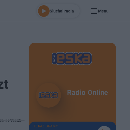
Słuchaj radia
Menu
zt
Radio Online
daj do Google
TERAZ GRAMY