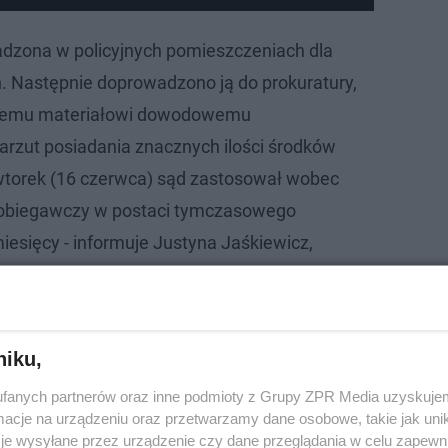
adzona w policyjnych pomieszczeniach dla
 Następnie doprowadzono ją do prokuratury,
anemu materiałowi dowodowemu
zarzut posiadania znacznych ilości środków
wtorek (16 czerwca) sąd zastosował wobec
pobiegawczy w postaci tymczasowego
iesięcy - informuje Justyna Jaśkiewicz,
iejskiej Policji w Radomiu.
niku,
fanych partnerów oraz inne podmioty z Grupy ZPR Media uzyskujem
cje na urządzeniu oraz przetwarzamy dane osobowe, takie jak unika
je wysyłane przez urządzenie czy dane przeglądania w celu zapewn