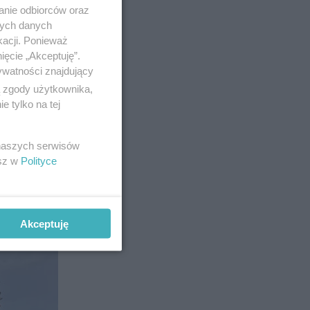
anie odbiorców oraz
nych danych
kacji. Ponieważ
ięcie „Akceptuję”.
ywatności znajdujący
ą zgody użytkownika,
 tylko na tej
 naszych serwisów
esz w
Polityce
Akceptuję
19