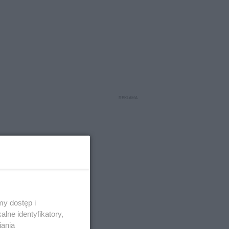
y dostęp i
lne identyfikatory,
iania