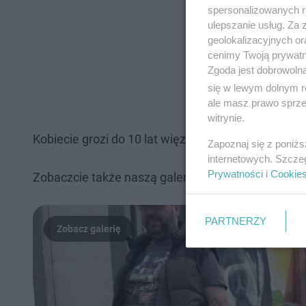
spersonalizowanych re
ulepszanie usług. Za
geolokalizacyjnych or
cenimy Twoją prywatno
Zgoda jest dobrowoln
się w lewym dolnym r
ale masz prawo sprzec
witrynie.
Kobiecie grozi do 10 lat więzienia.
Zapoznaj się z poniż
internetowych. Szcze
Prywatności
i
Cookie
Zobaczcie także naszą galerię zdjęć: Za nami "Bie
PARTNERZY