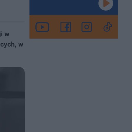
i w
ących, w