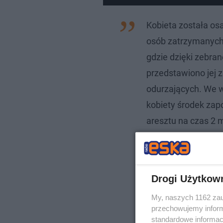
Kobieta została os
osób zatrzymanych.
gdzie dzięki zebr
przedstawiono jej 
odurzających. We 
kobiety środek za
aresztu na czas 2 m
rzecznik Komendy M
Drogi Użytkow
My, naszych 1162 zau
przechowujemy informa
standardowe informac