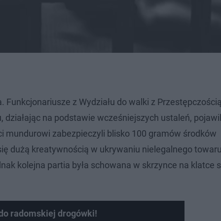
. Funkcjonariusze z Wydziału do walki z Przestępczości
 działając na podstawie wcześniejszych ustaleń, pojawil
ści mundurowi zabezpieczyli blisko 100 gramów środków
 się dużą kreatywnością w ukrywaniu nielegalnego towar
jednak kolejna partia była schowana w skrzynce na klatce
 do radomskiej drogówki!