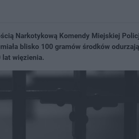
ością Narkotykową Komendy Miejskiej Policj
a miała blisko 100 gramów środków odurzaj
lat więzienia.