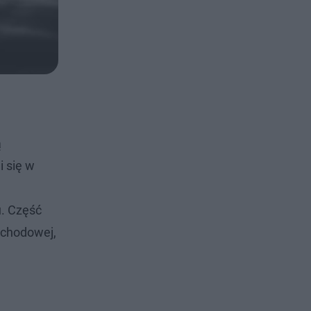
ą
i się w
u. Część
 schodowej,