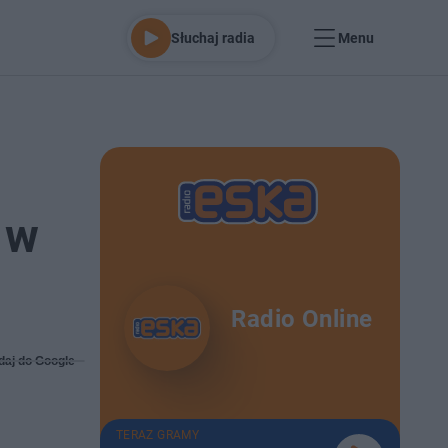
Słuchaj radia
Menu
 w
Radio Online
daj do Google
TERAZ GRAMY