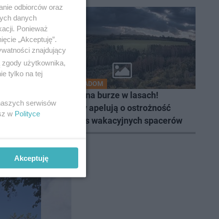
anie odbiorców oraz
nych danych
kacji. Ponieważ
ięcie „Akceptuję”.
ywatności znajdujący
ą zgody użytkownika,
 tylko na tej
RDLP RADOM
b nas na
Uwaga na burze w lasach!
 naszych serwisów
Leśnicy apelują o ostrożność
esz w
Polityce
podczas wakacyjnych spacerów
Akceptuję