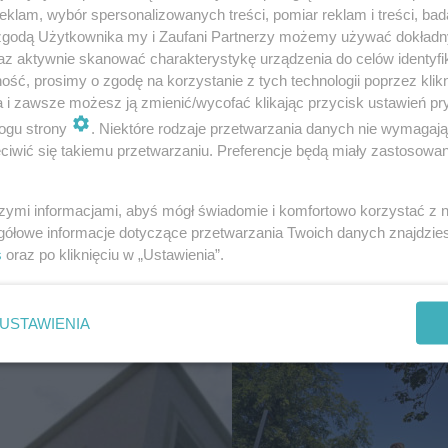
klam, wybór spersonalizowanych treści, pomiar reklam i treści, bad
 zgodą Użytkownika my i Zaufani Partnerzy możemy używać dokład
az aktywnie skanować charakterystykę urządzenia do celów identyfi
ść, prosimy o zgodę na korzystanie z tych technologii poprzez klikn
a i zawsze możesz ją zmienić/wycofać klikając przycisk ustawień pr
ogu strony
. Niektóre rodzaje przetwarzania danych nie wymagaj
iwić się takiemu przetwarzaniu. Preferencje będą miały zastosowanie
araliżowały region.
ESKA Radom News. Polu
szymi informacjami, abyś mógł świadomie i komfortowo korzystać z
 interweniowali 58 razy
Facebooku!
gółowe informacje dotyczące przetwarzania Twoich danych znajdzi
s
oraz po kliknięciu w „Ustawienia”.
USTAWIENIA