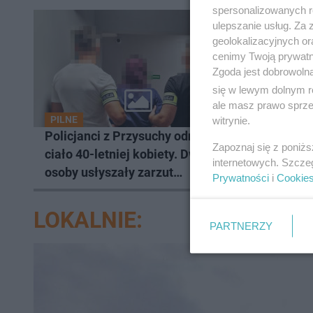
spersonalizowanych re
ulepszanie usług. Za
geolokalizacyjnych or
cenimy Twoją prywatno
Zgoda jest dobrowoln
się w lewym dolnym r
ale masz prawo sprzec
PILNE
PILNE
witrynie.
Policjanci z Przysuchy odnaleźli
Burze sp
Zapoznaj się z poniż
ciało 40-letniej kobiety. Dwie
Strażacy
internetowych. Szcze
osoby usłyszały zarzut
Prywatności
i
Cookie
zabójstwa
LOKALNIE:
PARTNERZY