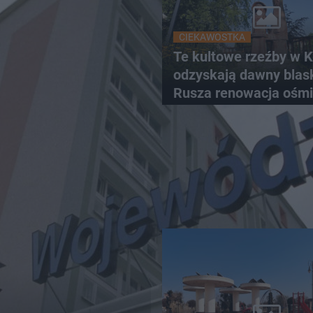
CIEKAWOSTKA
Te kultowe rzeźby w K
odzyskają dawny blas
Rusza renowacja ośmi
z lat 70.