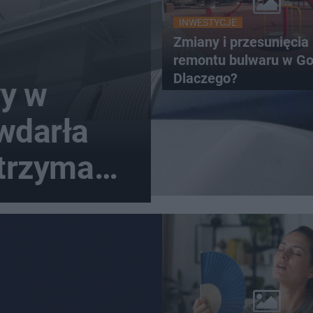
INWESTYCJE
Zmiany i przesunięcia
remontu bulwaru w Go
Dlaczego?
y w
wdarła
strzymano