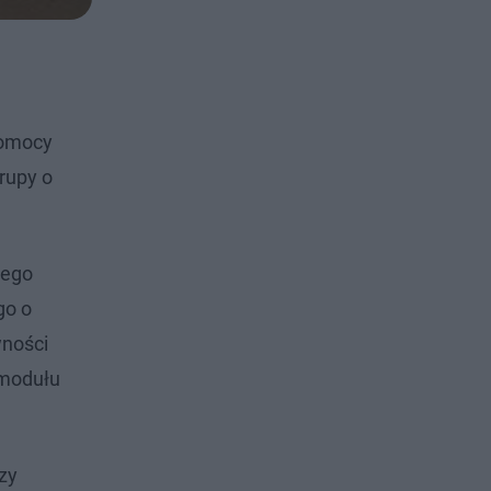
Pomocy
rupy o
nego
go o
wności
 modułu
zy