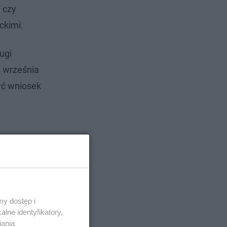
 czy
ckimi.
ugi
1 września
yć wniosek
y dostęp i
lne identyfikatory,
iania