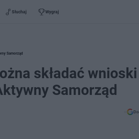
Słuchaj
Wygraj
ywny Samorząd
ożna składać wnioski
Aktywny Samorząd
Do