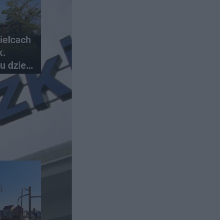
ielcach
k.
u dzieł