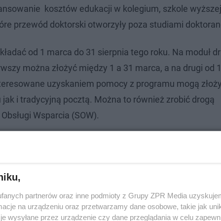
ansowanie kosztów edukacji w kolegium, szkole wyższej
tóre przewód doktorski otworzyły poza studiami doktoran
adać od 1 marca do 31 sierpnia tego roku. Na moduł dr
erwszy można złożyć między 1 a 31 marca, a na drugi od 
ainteresowane uzyskaniem pomocy z programu mogą złoż
jak i tradycyjną pocztą. Można to również zrobić drogą
 Obsługi Wsparcia (SOW).
niku,
Radom
fanych partnerów oraz inne podmioty z Grupy ZPR Media uzyskujem
cje na urządzeniu oraz przetwarzamy dane osobowe, takie jak unika
ADOM
je wysyłane przez urządzenie czy dane przeglądania w celu zapewn