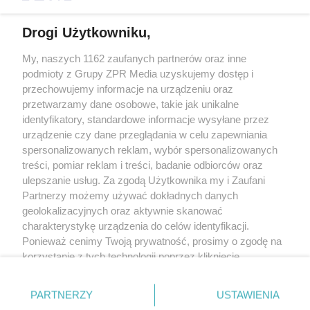
Drogi Użytkowniku,
My, naszych 1162 zaufanych partnerów oraz inne
Żaden utwór zamieszczony w serwisie nie może być powielany i
podmioty z Grupy ZPR Media uzyskujemy dostęp i
rozpowszechniany lub dalej rozpowszechniany w jakikolwiek sposób (w
tym także elektroniczny lub mechaniczny) na jakimkolwiek polu
przechowujemy informacje na urządzeniu oraz
eksploatacji w jakiejkolwiek formie, włącznie z umieszczaniem w Internecie
przetwarzamy dane osobowe, takie jak unikalne
bez pisemnej zgody właściciela praw. Jakiekolwiek użycie lub
wykorzystanie utworów w całości lub w części z naruszeniem prawa, tzn.
identyfikatory, standardowe informacje wysyłane przez
bez właściwej zgody, jest zabronione pod groźbą kary i może być ścigane
urządzenie czy dane przeglądania w celu zapewniania
prawnie.
spersonalizowanych reklam, wybór spersonalizowanych
treści, pomiar reklam i treści, badanie odbiorców oraz
ulepszanie usług. Za zgodą Użytkownika my i Zaufani
Partnerzy możemy używać dokładnych danych
geolokalizacyjnych oraz aktywnie skanować
charakterystykę urządzenia do celów identyfikacji.
O nas
Ponieważ cenimy Twoją prywatność, prosimy o zgodę na
korzystanie z tych technologii poprzez kliknięcie
Informacje prawne
„Akceptuję”. Zgoda jest dobrowolna i zawsze możesz ją
zmienić/wycofać klikając przycisk ustawień prywatności
Nasze serwisy
PARTNERZY
USTAWIENIA
znajdujący się w lewym dolnym rogu strony
. Niektóre