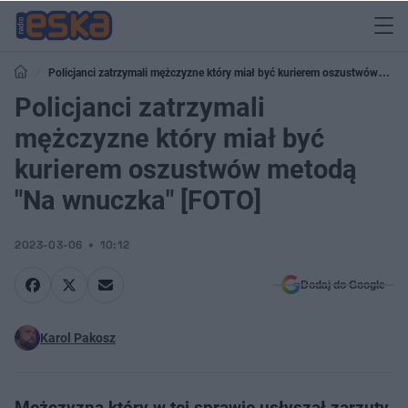
Policjanci zatrzymali mężczyzne który miał być kurierem oszustwów
metodą "Na wnuczka" [FOTO]
Policjanci zatrzymali
mężczyzne który miał być
kurierem oszustwów metodą
"Na wnuczka" [FOTO]
2023-03-06
10:12
Dodaj do Google
Karol Pakosz
Mężczyzna który w tej sprawie usłyszał zarzuty