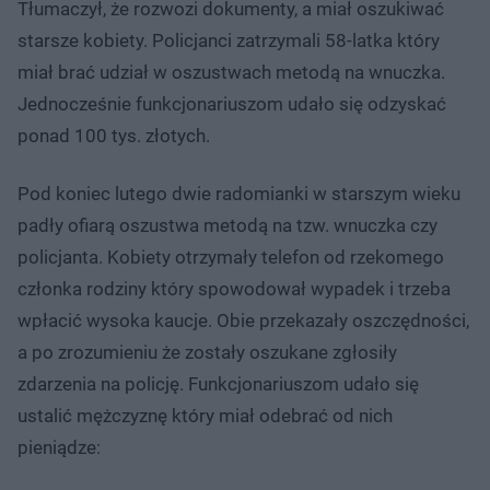
Tłumaczył, że rozwozi dokumenty, a miał oszukiwać
starsze kobiety. Policjanci zatrzymali 58-latka który
miał brać udział w oszustwach metodą na wnuczka.
Jednocześnie funkcjonariuszom udało się odzyskać
ponad 100 tys. złotych.
Pod koniec lutego dwie radomianki w starszym wieku
padły ofiarą oszustwa metodą na tzw. wnuczka czy
policjanta. Kobiety otrzymały telefon od rzekomego
członka rodziny który spowodował wypadek i trzeba
wpłacić wysoka kaucje. Obie przekazały oszczędności,
a po zrozumieniu że zostały oszukane zgłosiły
zdarzenia na policję. Funkcjonariuszom udało się
ustalić mężczyznę który miał odebrać od nich
pieniądze: