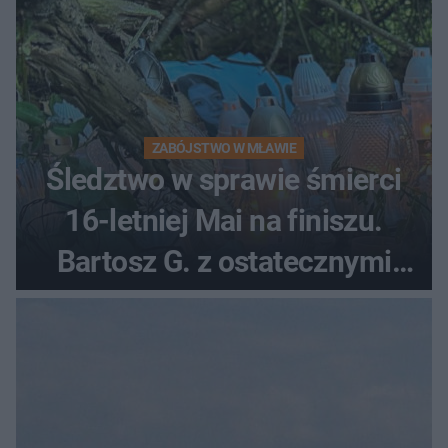
ZABÓJSTWO W MŁAWIE
Śledztwo w sprawie śmierci
16-letniej Mai na finiszu.
Bartosz G. z ostatecznymi
zarzutami