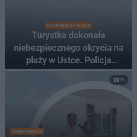
INTERWENCJA POLICJI
Turystka dokonała
niebezpiecznego okrycia na
plaży w Ustce. Policja
musiała zamknąć odcinek
15
wybrzeża
GMINA SIEDLCE