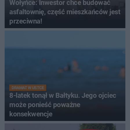
Wołyńce: Inwestor chce budować
asfaltownię, część mieszkańców jest
przeciwna!
DRAMAT W USTCE
8-latek tonął w Bałtyku. Jego ojciec
może ponieść poważne
konsekwencje