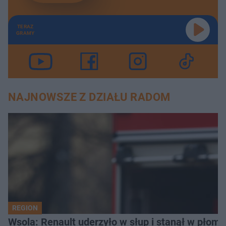
TERAZ
GRAMY
NAJNOWSZE Z DZIAŁU RADOM
REGION
Wsola: Renault uderzyło w słup i stanął w płomien