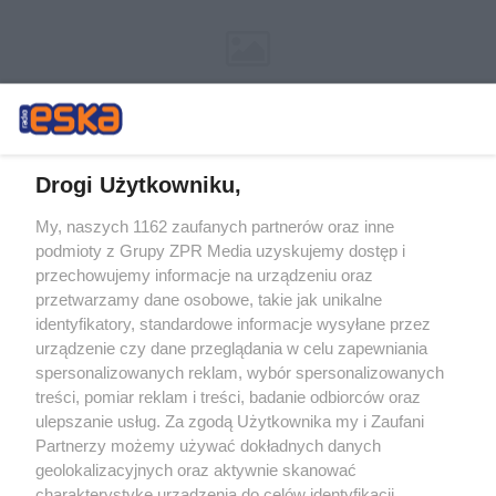
Drogi Użytkowniku,
My, naszych 1162 zaufanych partnerów oraz inne
Żaden utwór zamieszczony w serwisie nie może być powielany i
podmioty z Grupy ZPR Media uzyskujemy dostęp i
rozpowszechniany lub dalej rozpowszechniany w jakikolwiek sposób (w
przechowujemy informacje na urządzeniu oraz
tym także elektroniczny lub mechaniczny) na jakimkolwiek polu
eksploatacji w jakiejkolwiek formie, włącznie z umieszczaniem w
przetwarzamy dane osobowe, takie jak unikalne
Internecie bez pisemnej zgody właściciela praw. Jakiekolwiek użycie lub
identyfikatory, standardowe informacje wysyłane przez
wykorzystanie utworów w całości lub w części z naruszeniem prawa,
tzn. bez właściwej zgody, jest zabronione pod groźbą kary i może być
urządzenie czy dane przeglądania w celu zapewniania
ścigane prawnie.
spersonalizowanych reklam, wybór spersonalizowanych
treści, pomiar reklam i treści, badanie odbiorców oraz
ulepszanie usług. Za zgodą Użytkownika my i Zaufani
Partnerzy możemy używać dokładnych danych
geolokalizacyjnych oraz aktywnie skanować
charakterystykę urządzenia do celów identyfikacji.