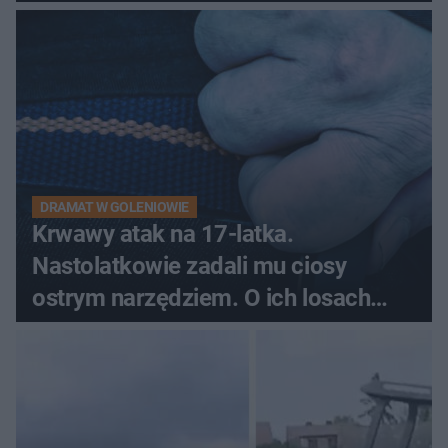
pytali, czy to Mad Max!
DRAMAT W GOLENIOWIE
Krwawy atak na 17-latka.
Nastolatkowie zadali mu ciosy
ostrym narzędziem. O ich losach
zdecyduje sąd rodzinny