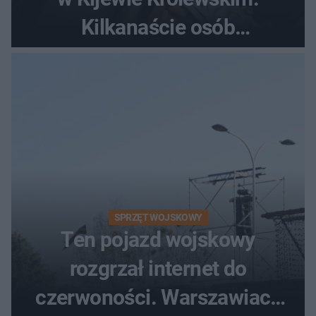
Kilkanaście osób
poszkodowanych, lądował
śmigłowiec LPR
SPRZĘT WOJSKOWY
Ten pojazd wojskowy
rozgrzał internet do
czerwoności. Warszawiacy