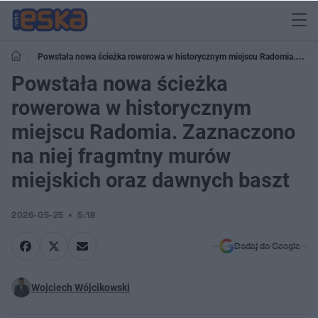
Powstała nowa ścieżka rowerowa w historycznym miejscu Radomia.
Zaznaczono na niej fragmtny murów miejskich oraz dawnych baszt
Powstała nowa ścieżka
rowerowa w historycznym
miejscu Radomia. Zaznaczono
na niej fragmtny murów
miejskich oraz dawnych baszt
2026-05-25
5:18
Dodaj do Google
Wojciech Wójcikowski