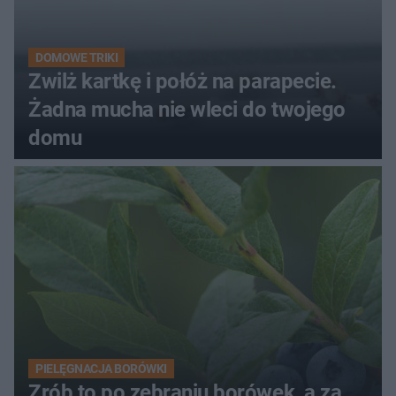
DOMOWE TRIKI
Zwilż kartkę i połóż na parapecie.
Żadna mucha nie wleci do twojego
domu
PIELĘGNACJA BORÓWKI
Zrób to po zebraniu borówek, a za