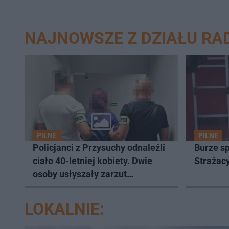
NAJNOWSZE Z DZIAŁU R
PILNE
PILNE
Policjanci z Przysuchy odnaleźli
Burze sp
ciało 40-letniej kobiety. Dwie
Strażacy
osoby usłyszały zarzut
zabójstwa
LOKALNIE: