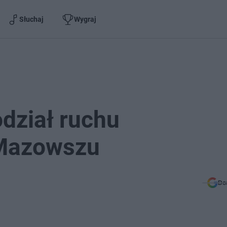
Słuchaj
Wygraj
dział ruchu
 Mazowszu
Do