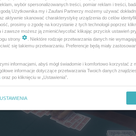
arne loty do Rzymu i Larnaki.
klam, wybór spersonalizowanych treści, pomiar reklam i treści, bad
 zgodą Użytkownika my i Zaufani Partnerzy możemy używać dokład
az aktywnie skanować charakterystykę urządzenia do celów identyfi
ść, prosimy o zgodę na korzystanie z tych technologii poprzez klikn
a i zawsze możesz ją zmienić/wycofać klikając przycisk ustawień pr
ogu strony
. Niektóre rodzaje przetwarzania danych nie wymagaj
iwić się takiemu przetwarzaniu. Preferencje będą miały zastosowanie
szymi informacjami, abyś mógł świadomie i komfortowo korzystać z
gółowe informacje dotyczące przetwarzania Twoich danych znajdzi
s
oraz po kliknięciu w „Ustawienia”.
USTAWIENIA