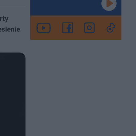
rty
esienie