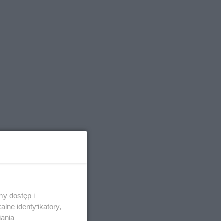
y dostęp i
lne identyfikatory,
iania