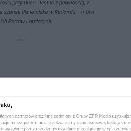
wości przymusu. Jest to z pewnością, z
 szansa dla lotniska w Radomiu – mówi
kich Portów Lotniczych.
niku,
fanych partnerów oraz inne podmioty z Grupy ZPR Media uzyskujem
cje na urządzeniu oraz przetwarzamy dane osobowe, takie jak unika
je wysyłane przez urządzenie czy dane przeglądania w celu zapewn