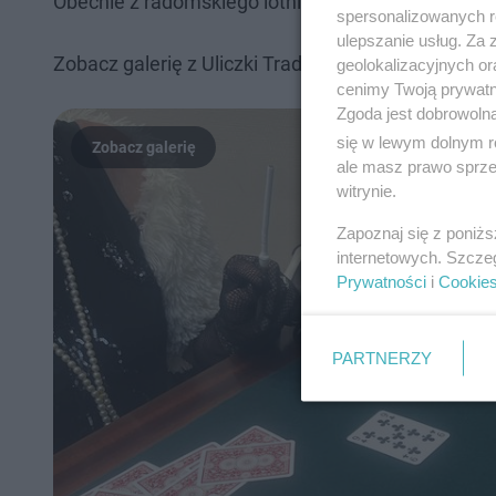
Obecnie z radomskiego lotniska odbywają się regul
spersonalizowanych re
ulepszanie usług. Za
Zobacz galerię z Uliczki Tradycji:
geolokalizacyjnych or
cenimy Twoją prywatno
Zgoda jest dobrowoln
się w lewym dolnym r
ale masz prawo sprzec
witrynie.
Zapoznaj się z poniż
internetowych. Szcze
Prywatności
i
Cookie
PARTNERZY