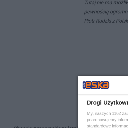
Tutaj nie ma możli
pewnością ogromna
Piotr Rudzki z Pols
Drogi Użytkow
My, naszych 1162 zau
przechowujemy informa
standardowe informac