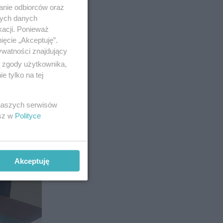
anie odbiorców oraz
nych danych
kacji. Ponieważ
ięcie „Akceptuję”.
ywatności znajdujący
ą zgody użytkownika,
9
 tylko na tej
 naszych serwisów
esz w
Polityce
Akceptuję