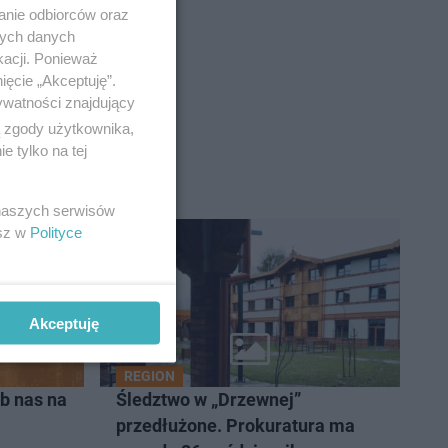
anie odbiorców oraz
nych danych
i: kara do
kacji. Ponieważ
ięcie „Akceptuję”.
ywatności znajdujący
ą zgody użytkownika,
 tylko na tej
 naszych serwisów
esz w
Polityce
Akceptuję
REGION
b nas na
Śledztwo w „Drzewnej”
przedłużone. Prokuratura ma