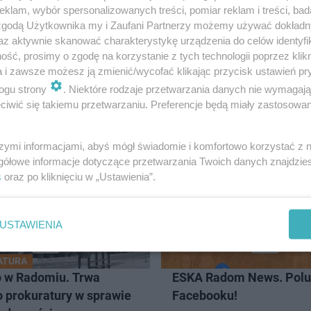
klam, wybór spersonalizowanych treści, pomiar reklam i treści, bad
 zgodą Użytkownika my i Zaufani Partnerzy możemy używać dokład
nie pojazdem mechanicznym w stanie nietrzeźwości groz
az aktywnie skanować charakterystykę urządzenia do celów identyfi
ść, prosimy o zgodę na korzystanie z tych technologii poprzez klikn
dowy zakaz prowadzenia pojazdów.
a i zawsze możesz ją zmienić/wycofać klikając przycisk ustawień pr
ogu strony
. Niektóre rodzaje przetwarzania danych nie wymagaj
iwić się takiemu przetwarzaniu. Preferencje będą miały zastosowanie
ADOM
szymi informacjami, abyś mógł świadomie i komfortowo korzystać z
gółowe informacje dotyczące przetwarzania Twoich danych znajdzi
s
oraz po kliknięciu w „Ustawienia”.
USTAWIENIA
ATURA
o w Radomiu. Trwa
ESKA Radom News. Polu
o prokuratury w sprawie
Facebooku!