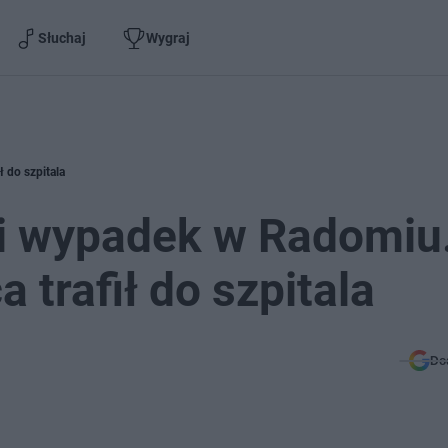
Słuchaj
Wygraj
ł do szpitala
 i wypadek w Radomiu
 trafił do szpitala
Do