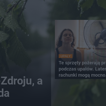
UPAŁY
Te sprzęty pożerają p
podczas upałów. Lat
rachunki mogą mocno
-Zdroju, a
wzrosnąć
da