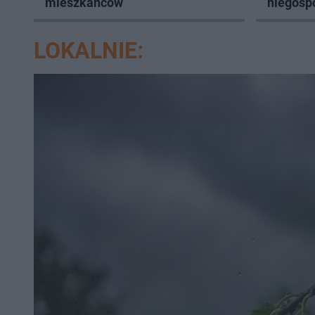
mieszkańców
niegosp
LOKALNIE: