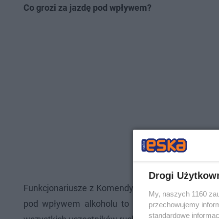
Co grozi za jazdę pod wpływem?
Drogi Użytkow
Funkcjonariusze z Komendy Miejskiej Policji w Ra
My, naszych 1160 zau
pod wpływem alkoholu to nie tylko ryzyko utra
przechowujemy informa
standardowe informac