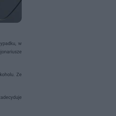
wypadku, w
jonariusze
koholu. Ze
zadecyduje