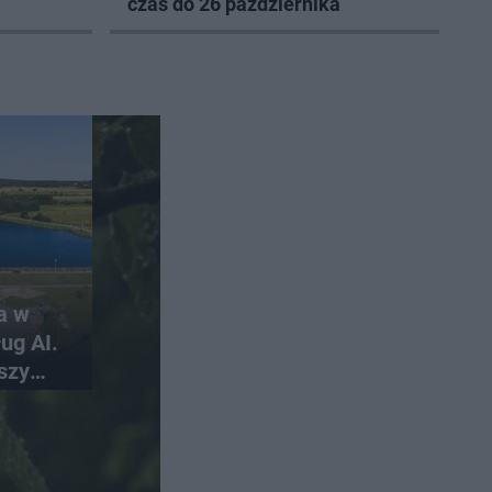
czas do 26 października
a w
ug AI.
szy
skich