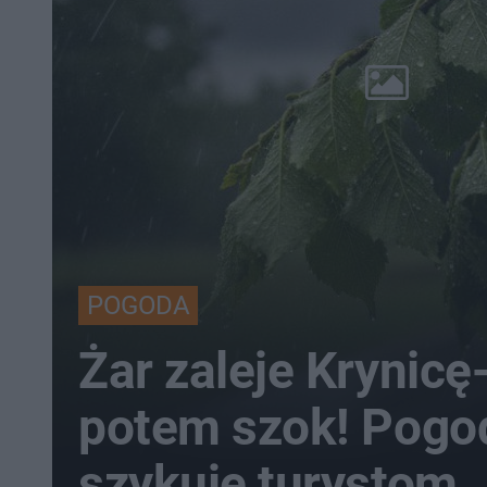
POGODA
Żar zaleje Krynicę
potem szok! Pogo
szykuje turystom