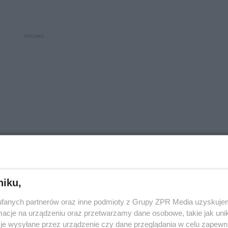
niku,
domiu po raz kolejny apelują o rozsądek i odpowiedzial
fanych partnerów oraz inne podmioty z Grupy ZPR Media uzyskujem
ty uprawnień, ale przede wszystkim realne zagrożenie
cje na urządzeniu oraz przetwarzamy dane osobowe, takie jak unika
je wysyłane przez urządzenie czy dane przeglądania w celu zapewn