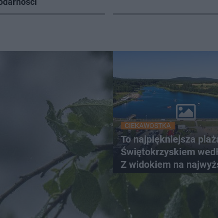
odarności
CIEKAWOSTKA
To najpiękniejsza plaż
Świętokrzyskiem wedł
Z widokiem na najwyż
szczyt Gór Świętokrzy