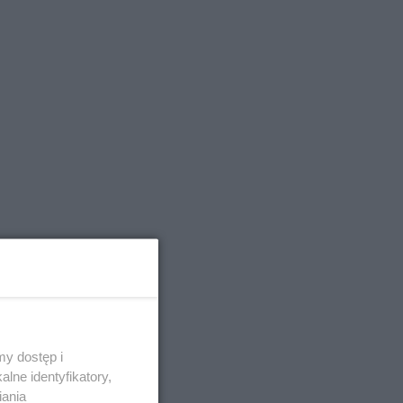
ność. Jazda
y dostęp i
 dla życia
lne identyfikatory,
iania