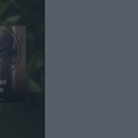
rąd
em