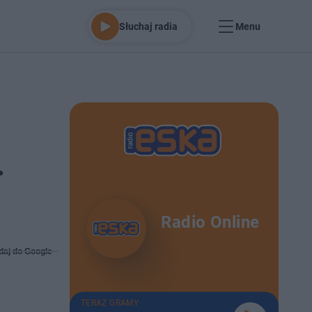
Słuchaj radia
Menu
.
Radio Online
daj do Google
TERAZ GRAMY