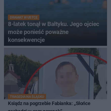
DRAMAT W USTCE
8-latek tonął w Bałtyku. Jego ojciec
może ponieść poważne
konsekwencje
TRAGEDIA NA ŚLĄSKU
Ksiądz na pogrzebie Fabianka: „Słońce