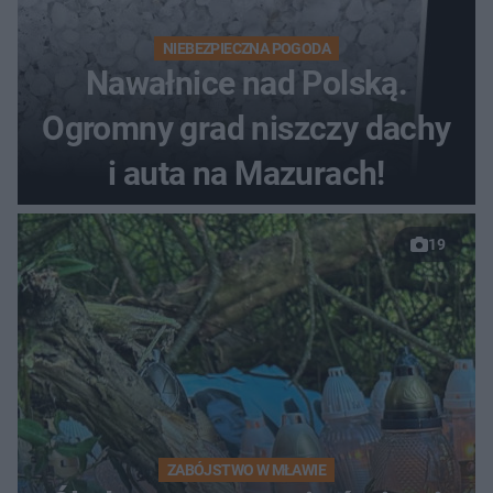
NIEBEZPIECZNA POGODA
Nawałnice nad Polską.
Ogromny grad niszczy dachy
i auta na Mazurach!
19
ZABÓJSTWO W MŁAWIE