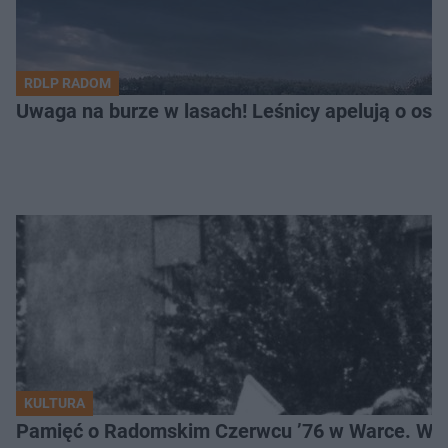
RDLP RADOM
Uwaga na burze w lasach! Leśnicy apelują o os
KULTURA
Pamięć o Radomskim Czerwcu ’76 w Warce. Wyj