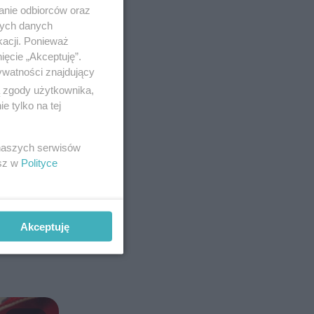
anie odbiorców oraz
nych danych
kacji. Ponieważ
ięcie „Akceptuję”.
ywatności znajdujący
ą zgody użytkownika,
 tylko na tej
 naszych serwisów
esz w
Polityce
, obecnie
Akceptuję