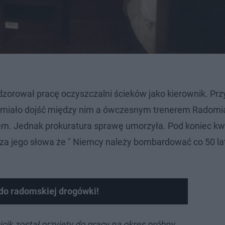
zorował pracę oczyszczalni ścieków jako kierownik. ​P
iej miało dojść między nim a ówczesnym trenerem Radomi
nem. Jednak prokuratura sprawę umorzyła. Pod koniec kw
a jego słowa że " Niemcy należy bombardować co 50 la
 do radomskiej drogówki!
cik został przyjęty do pracy na okres próbny