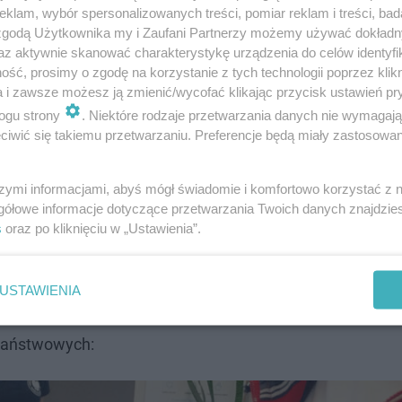
klam, wybór spersonalizowanych treści, pomiar reklam i treści, bad
 zgodą Użytkownika my i Zaufani Partnerzy możemy używać dokład
az aktywnie skanować charakterystykę urządzenia do celów identyfi
ść, prosimy o zgodę na korzystanie z tych technologii poprzez klikn
a i zawsze możesz ją zmienić/wycofać klikając przycisk ustawień pr
ogu strony
. Niektóre rodzaje przetwarzania danych nie wymagaj
iwić się takiemu przetwarzaniu. Preferencje będą miały zastosowanie
szymi informacjami, abyś mógł świadomie i komfortowo korzystać z
gółowe informacje dotyczące przetwarzania Twoich danych znajdzi
s
oraz po kliknięciu w „Ustawienia”.
rady miejskiej w Radomiu. Przez lata był członkiem PiS
USTAWIENIA
 Państwowych: