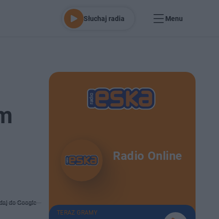
Słuchaj radia
Menu
em
Radio Online
daj do Google
TERAZ GRAMY