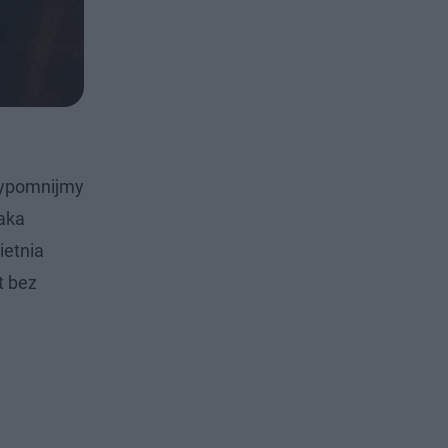
rzypomnijmy
aka
ietnia
t bez