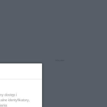
y dostęp i
lne identyfikatory,
iania