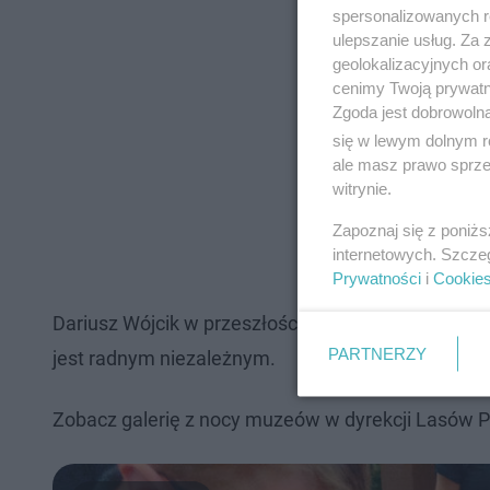
spersonalizowanych re
ulepszanie usług. Za
geolokalizacyjnych or
cenimy Twoją prywatno
Zgoda jest dobrowoln
się w lewym dolnym r
ale masz prawo sprzec
witrynie.
Zapoznaj się z poniż
internetowych. Szcze
Prywatności
i
Cookie
Dariusz Wójcik w przeszłości był przewodniczącym 
PARTNERZY
jest radnym niezależnym.
Zobacz galerię z nocy muzeów w dyrekcji Lasów