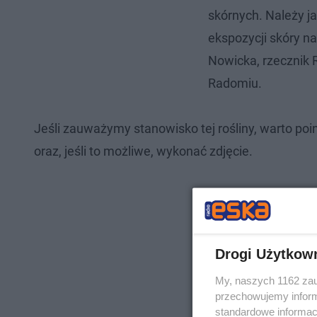
skórnych. Należy jak
ekspozycji skóry n
Nowicka, rzecznik
Radomiu.
Jeśli zauważymy stanowisko tej rośliny, warto poi
oraz, jeśli to możliwe, wykonać zdjęcie.
Drogi Użytkow
My, naszych 1162 zau
przechowujemy informa
standardowe informac