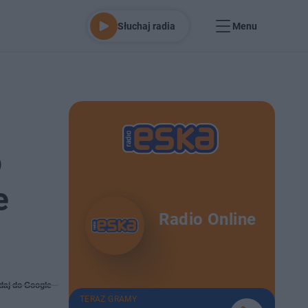
Słuchaj radia
Menu
o
e
Radio Online
daj do Google
TERAZ GRAMY