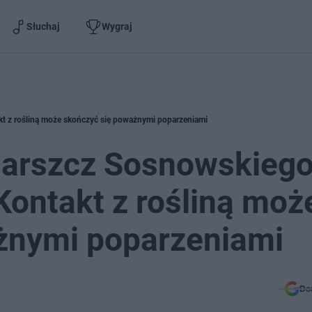
Słuchaj
Wygraj
kt z rośliną może skończyć się poważnymi poparzeniami
Barszcz Sosnowskieg
Kontakt z rośliną moż
żnymi poparzeniami
Do