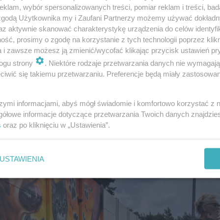
klam, wybór spersonalizowanych treści, pomiar reklam i treści, bad
 zgodą Użytkownika my i Zaufani Partnerzy możemy używać dokład
az aktywnie skanować charakterystykę urządzenia do celów identyfi
ść, prosimy o zgodę na korzystanie z tych technologii poprzez klikn
a i zawsze możesz ją zmienić/wycofać klikając przycisk ustawień pr
ogu strony
. Niektóre rodzaje przetwarzania danych nie wymagaj
nowskiego samodzielnie. Informację o jego występowani
iwić się takiemu przetwarzaniu. Preferencje będą miały zastosowanie
eci usunięcie rośliny wyspecjalizowanej firmie, dysponu
szymi informacjami, abyś mógł świadomie i komfortowo korzystać z
gółowe informacje dotyczące przetwarzania Twoich danych znajdzi
 na 6 łap" w Radomiu
s
oraz po kliknięciu w „Ustawienia”.
USTAWIENIA