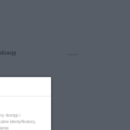
lizację
y dostęp i
lne identyfikatory,
iania