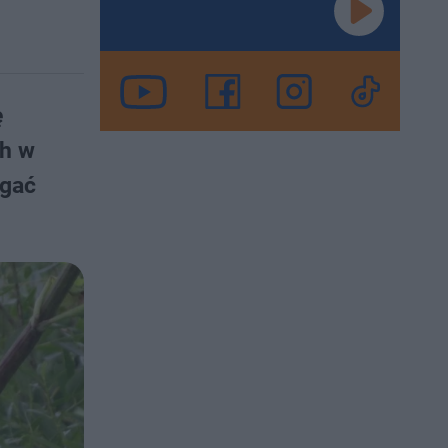
ę
ch w
agać