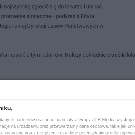
 najszybciej zgłosić się do lekarza i unikać
a promienie słoneczne– podkreśla Edyta
 Regionalnej Dyrekcji Lasów Państwowych w
nformować o tym leśników. Należy dokładnie określić loka
niku,
fanych partnerów oraz inne podmioty z Grupy ZPR Media uzyskujem
cje na urządzeniu oraz przetwarzamy dane osobowe, takie jak unika
je wysyłane przez urządzenie czy dane przeglądania w celu zapewn