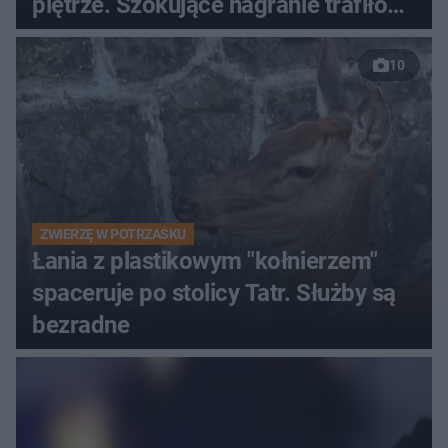
piętrze. Szokujące nagranie trafiło
do sieci
10
ZWIERZĘ W POTRZASKU
Łania z plastikowym "kołnierzem"
spaceruje po stolicy Tatr. Służby są
bezradne