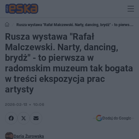
Rusza wystawa "Rafał Malczewski. Narty, dancing, brydż" - to pierwsza w
radomskim muzeum tak bogata w treści ekspozycja prac artysty
Rusza wystawa "Rafał
Malczewski. Narty, dancing,
brydż" - to pierwsza w
radomskim muzeum tak bogata
w treści ekspozycja prac
artysty
2026-02-13
10:06
Dodaj do Google
Daria Żurowska