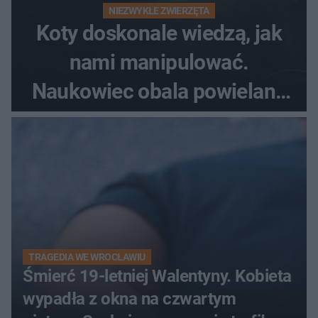
NIEZWYKŁE ZWIERZĘTA
Koty doskonale wiedzą, jak
nami manipulować.
Naukowiec obala powielane
od lat mity na ich temat
TRAGEDIA WE WROCŁAWIU
Śmierć 19-letniej Walentyny. Kobieta
wypadła z okna na czwartym