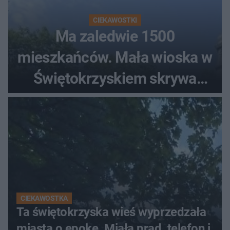
CIEKAWOSTKI
Ma zaledwie 1500
mieszkańców. Mała wioska w
Świętokrzyskiem skrywa
zabytki, bywał tu nawet król
CIEKAWOSTKA
Ta świętokrzyska wieś wyprzedzała
miasta o epokę. Miała prąd, telefon i