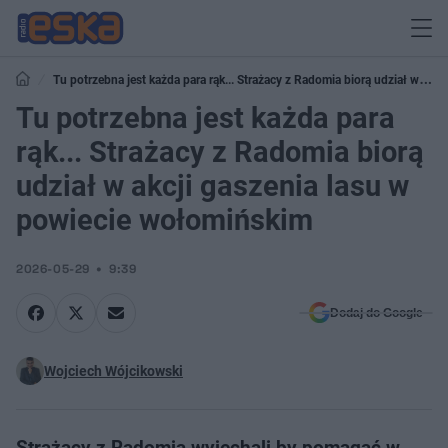
Tu potrzebna jest każda para rąk... Strażacy z Radomia biorą udział w
akcji gaszenia lasu w powiecie wołomińskim
Tu potrzebna jest każda para
rąk... Strażacy z Radomia biorą
udział w akcji gaszenia lasu w
powiecie wołomińskim
2026-05-29
9:39
Dodaj do Google
Wojciech Wójcikowski
Strażacy z Radomia wyjechali by pomagać w