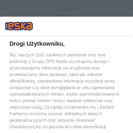
Drogi Użytkowniku,
My, naszych 1162 zaufanych partnerów oraz inne
Żaden utwór zamieszczony w serwisie nie może być powielany i
podmioty z Grupy ZPR Media uzyskujemy dostęp i
rozpowszechniany lub dalej rozpowszechniany w jakikolwiek sposób (w
przechowujemy informacje na urządzeniu oraz
tym także elektroniczny lub mechaniczny) na jakimkolwiek polu
eksploatacji w jakiejkolwiek formie, włącznie z umieszczaniem w
przetwarzamy dane osobowe, takie jak unikalne
Internecie bez pisemnej zgody właściciela praw. Jakiekolwiek użycie lub
identyfikatory, standardowe informacje wysyłane przez
wykorzystanie utworów w całości lub w części z naruszeniem prawa,
tzn. bez właściwej zgody, jest zabronione pod groźbą kary i może być
urządzenie czy dane przeglądania w celu zapewniania
ścigane prawnie.
spersonalizowanych reklam, wybór spersonalizowanych
treści, pomiar reklam i treści, badanie odbiorców oraz
ulepszanie usług. Za zgodą Użytkownika my i Zaufani
Partnerzy możemy używać dokładnych danych
geolokalizacyjnych oraz aktywnie skanować
charakterystykę urządzenia do celów identyfikacji.