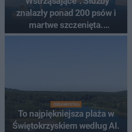
"Wstrząsające". Służby
znalazły ponad 200 psów i
martwe szczenięta.
Zatrzymano 35-latka
CIEKAWOSTKA
To najpiękniejsza plaża w
Świętokrzyskiem według AI.