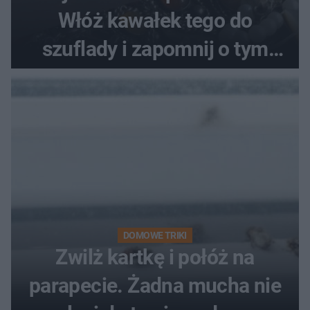
Włóż kawałek tego do
szuflady i zapomnij o tym
problemie. Sposób na
pociemniałą biżuterię
DOMOWE TRIKI
Zwilż kartkę i połóż na
parapecie. Żadna mucha nie