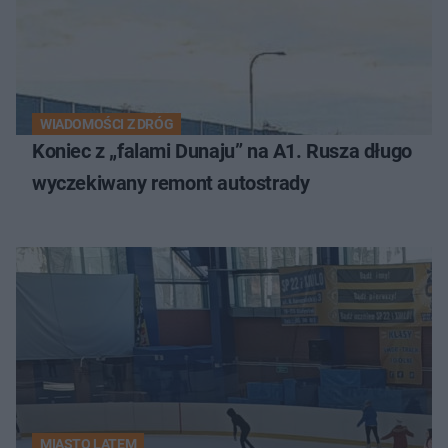
WIADOMOŚCI Z DRÓG
Koniec z „falami Dunaju” na A1. Rusza długo
wyczekiwany remont autostrady
MIASTO LATEM