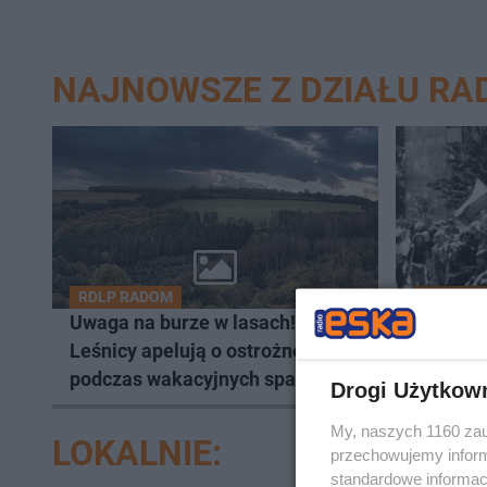
NAJNOWSZE Z DZIAŁU R
RDLP RADOM
KULTUR
Uwaga na burze w lasach!
Pamięć 
Leśnicy apelują o ostrożność
’76 w W
podczas wakacyjnych spacerów
wystawa
Drogi Użytkow
robotnic
My, naszych 1160 zau
LOKALNIE:
przechowujemy informa
standardowe informac