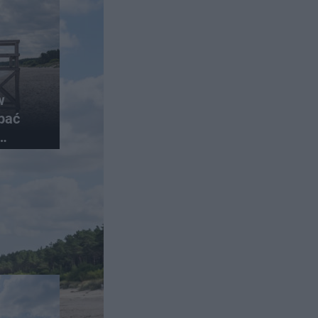
w
pać