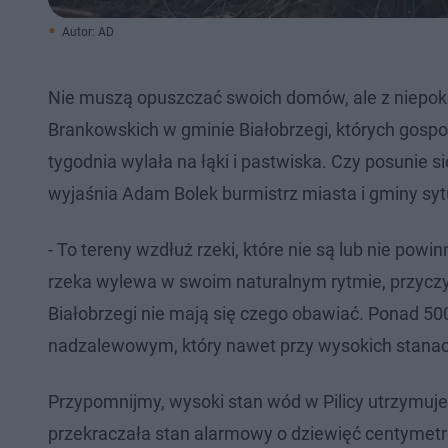
Autor: AD
Nie muszą opuszczać swoich domów, ale z niepoko
Brankowskich w gminie Białobrzegi, których gospo
tygodnia wylała na łąki i pastwiska. Czy posunie si
wyjaśnia Adam Bolek burmistrz miasta i gminy syt
- To tereny wzdłuż rzeki, które nie są lub nie powi
rzeka wylewa w swoim naturalnym rytmie, przyczyn
Białobrzegi nie mają się czego obawiać. Ponad 500
nadzalewowym, który nawet przy wysokich stanac
Przypomnijmy, wysoki stan wód w Pilicy utrzymuje
przekraczała stan alarmowy o dziewięć centymet