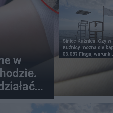
Sinice Kuźnica. Czy w
Kuźnicy można się ką
06.08? Flaga, warunki
ne w
pogodowe
hodzie.
działać