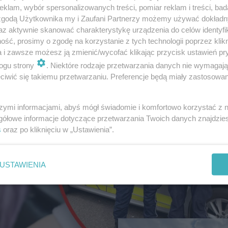
klam, wybór spersonalizowanych treści, pomiar reklam i treści, bad
 zgodą Użytkownika my i Zaufani Partnerzy możemy używać dokład
az aktywnie skanować charakterystykę urządzenia do celów identyfi
ść, prosimy o zgodę na korzystanie z tych technologii poprzez klikn
a i zawsze możesz ją zmienić/wycofać klikając przycisk ustawień pr
ogu strony
. Niektóre rodzaje przetwarzania danych nie wymagaj
iwić się takiemu przetwarzaniu. Preferencje będą miały zastosowanie
ŻYCIE MIASTA
Klimatyzacja w autob
MPK Nowy Sącz. Jed
szymi informacjami, abyś mógł świadomie i komfortowo korzystać z
zimno, innym za gorą
gółowe informacje dotyczące przetwarzania Twoich danych znajdzi
s
oraz po kliknięciu w „Ustawienia”.
USTAWIENIA