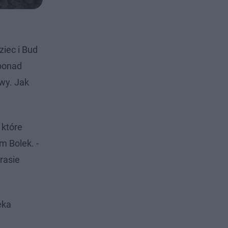
iec i Bud
 ponad
owy. Jak
 które
m Bolek. -
rasie
eka