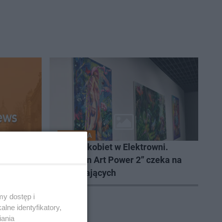
KULTURA
b nas na
Sztuka kobiet w Elektrowni.
„Woman Art Power 2” czeka na
zwiedzających
y dostęp i
lne identyfikatory,
iania