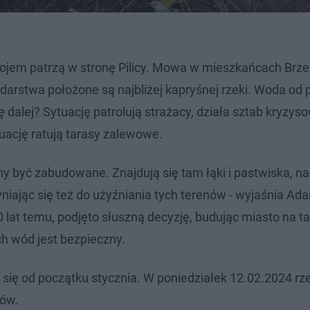
jem patrzą w stronę Pilicy. Mowa w mieszkańcach Brzez
darstwa położone są najbliżej kapryśnej rzeki. Woda od
ę dalej? Sytuację patrolują strażacy, działa sztab kryzys
uację ratują tarasy zalewowe.
nny być zabudowane. Znajdują się tam łąki i pastwiska, na
iając się też do użyźniania tych terenów - wyjaśnia Ada
 lat temu, podjęto słuszną decyzję, budując miasto na ta
h wód jest bezpieczny.
 się od początku stycznia. W poniedziałek 12.02.2024 rz
rów.