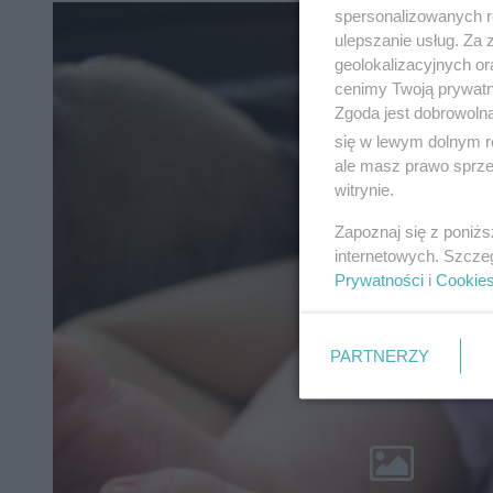
spersonalizowanych re
ulepszanie usług. Za
geolokalizacyjnych or
cenimy Twoją prywatno
Zgoda jest dobrowoln
się w lewym dolnym r
ale masz prawo sprzec
witrynie.
Zapoznaj się z poniż
internetowych. Szcze
Prywatności
i
Cookie
PARTNERZY