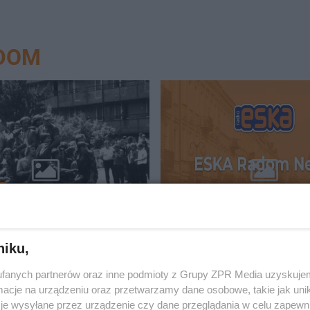
ADOM
A
o Radomskim Czerwcu
ESKA Radom News. Polu
arce. Wyjątkowa
Facebooku!
 przypomina historię
niku,
zego protestu
fanych partnerów oraz inne podmioty z Grupy ZPR Media uzyskujem
cje na urządzeniu oraz przetwarzamy dane osobowe, takie jak unika
je wysyłane przez urządzenie czy dane przeglądania w celu zapewn