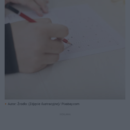
Autor: Źrodło: (Zdjęcie ilustracyjne)/ Pixabay.com