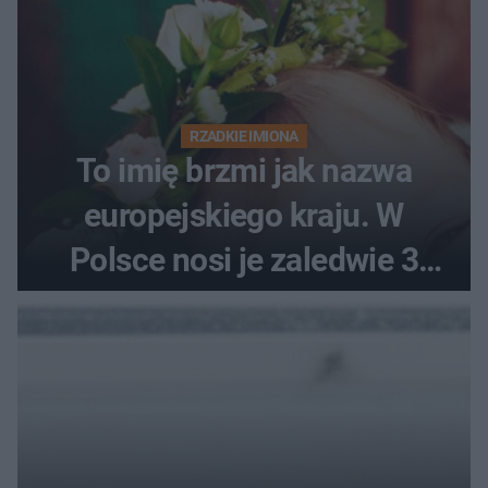
RZADKIE IMIONA
To imię brzmi jak nazwa
europejskiego kraju. W
Polsce nosi je zaledwie 3
kobiety