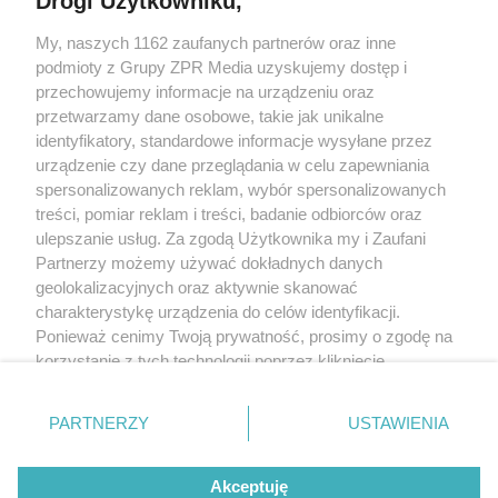
Drogi Użytkowniku,
My, naszych 1162 zaufanych partnerów oraz inne
Żaden utwór zamieszczony w serwisie nie może być powielany i
podmioty z Grupy ZPR Media uzyskujemy dostęp i
rozpowszechniany lub dalej rozpowszechniany w jakikolwiek sposób (w
tym także elektroniczny lub mechaniczny) na jakimkolwiek polu
przechowujemy informacje na urządzeniu oraz
eksploatacji w jakiejkolwiek formie, włącznie z umieszczaniem w Internecie
przetwarzamy dane osobowe, takie jak unikalne
bez pisemnej zgody właściciela praw. Jakiekolwiek użycie lub
wykorzystanie utworów w całości lub w części z naruszeniem prawa, tzn.
identyfikatory, standardowe informacje wysyłane przez
bez właściwej zgody, jest zabronione pod groźbą kary i może być ścigane
urządzenie czy dane przeglądania w celu zapewniania
prawnie.
spersonalizowanych reklam, wybór spersonalizowanych
treści, pomiar reklam i treści, badanie odbiorców oraz
ulepszanie usług. Za zgodą Użytkownika my i Zaufani
Partnerzy możemy używać dokładnych danych
geolokalizacyjnych oraz aktywnie skanować
charakterystykę urządzenia do celów identyfikacji.
O nas
Ponieważ cenimy Twoją prywatność, prosimy o zgodę na
korzystanie z tych technologii poprzez kliknięcie
Informacje prawne
„Akceptuję”. Zgoda jest dobrowolna i zawsze możesz ją
zmienić/wycofać klikając przycisk ustawień prywatności
Nasze serwisy
PARTNERZY
USTAWIENIA
znajdujący się w lewym dolnym rogu strony
. Niektóre
rodzaje przetwarzania danych nie wymagają zgody
© 2026 Grupa ZPR Media
Akceptuję
użytkownika, ale masz prawo sprzeciwić się takiemu