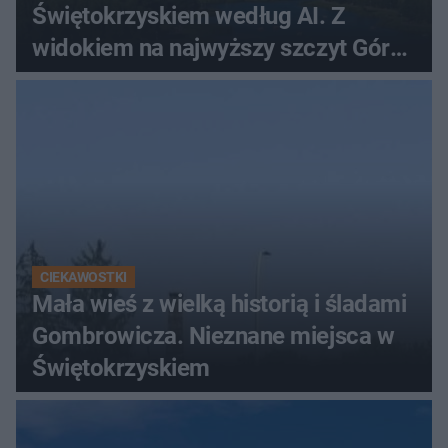
Świętokrzyskiem według AI. Z
widokiem na najwyższy szczyt Gór
Świętokrzyskich
CIEKAWOSTKI
Mała wieś z wielką historią i śladami
Gombrowicza. Nieznane miejsca w
Świętokrzyskiem