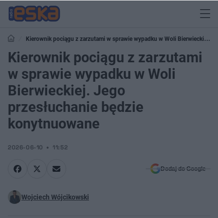
Kierownik pociągu z zarzutami w sprawie wypadku w Woli Bierwieckiej.
Jego przesłuchanie będzie konytnuowane
Kierownik pociągu z zarzutami
w sprawie wypadku w Woli
Bierwieckiej. Jego
przesłuchanie będzie
konytnuowane
2026-06-10
11:52
Dodaj do Google
Wojciech Wójcikowski