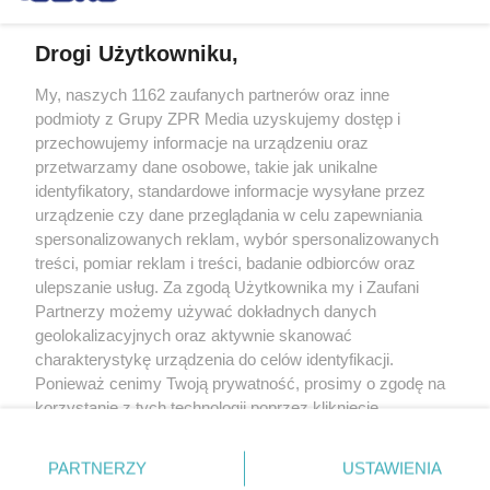
Drogi Użytkowniku,
My, naszych 1162 zaufanych partnerów oraz inne
Żaden utwór zamieszczony w serwisie nie może być powielany i
podmioty z Grupy ZPR Media uzyskujemy dostęp i
rozpowszechniany lub dalej rozpowszechniany w jakikolwiek sposób (w
tym także elektroniczny lub mechaniczny) na jakimkolwiek polu
przechowujemy informacje na urządzeniu oraz
eksploatacji w jakiejkolwiek formie, włącznie z umieszczaniem w Internecie
przetwarzamy dane osobowe, takie jak unikalne
bez pisemnej zgody właściciela praw. Jakiekolwiek użycie lub
wykorzystanie utworów w całości lub w części z naruszeniem prawa, tzn.
identyfikatory, standardowe informacje wysyłane przez
bez właściwej zgody, jest zabronione pod groźbą kary i może być ścigane
urządzenie czy dane przeglądania w celu zapewniania
prawnie.
spersonalizowanych reklam, wybór spersonalizowanych
treści, pomiar reklam i treści, badanie odbiorców oraz
ulepszanie usług. Za zgodą Użytkownika my i Zaufani
Partnerzy możemy używać dokładnych danych
geolokalizacyjnych oraz aktywnie skanować
charakterystykę urządzenia do celów identyfikacji.
O nas
Ponieważ cenimy Twoją prywatność, prosimy o zgodę na
korzystanie z tych technologii poprzez kliknięcie
Informacje prawne
„Akceptuję”. Zgoda jest dobrowolna i zawsze możesz ją
zmienić/wycofać klikając przycisk ustawień prywatności
Nasze serwisy
PARTNERZY
USTAWIENIA
znajdujący się w lewym dolnym rogu strony
. Niektóre