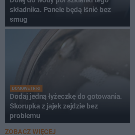
Dolej do wody pół szklanki tego
składnika. Panele będą lśnić bez
smug
DOMOWE TRIKI
Dodaj jedną łyżeczkę do gotowania.
Skorupka z jajek zejdzie bez
problemu
ZOBACZ WIĘCEJ