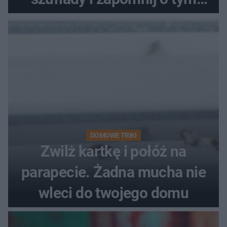
problemie. Sposób na
pociemniałą biżuterię
DOMOWE TRIKI
Zwilż kartkę i połóż na
parapecie. Żadna mucha nie
wleci do twojego domu