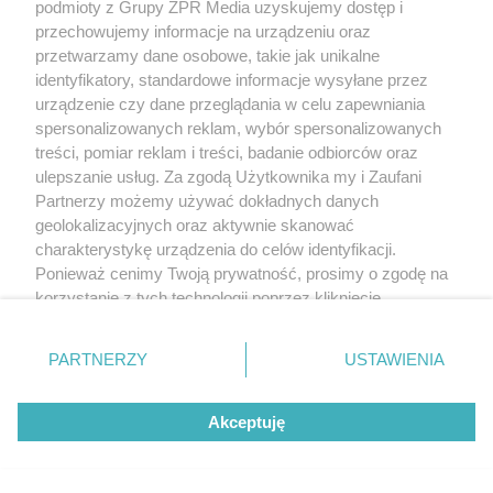
podmioty z Grupy ZPR Media uzyskujemy dostęp i
przechowujemy informacje na urządzeniu oraz
przetwarzamy dane osobowe, takie jak unikalne
identyfikatory, standardowe informacje wysyłane przez
urządzenie czy dane przeglądania w celu zapewniania
spersonalizowanych reklam, wybór spersonalizowanych
Żaden utwór zamieszczony w serwisie nie może być powielany i
treści, pomiar reklam i treści, badanie odbiorców oraz
rozpowszechniany lub dalej rozpowszechniany w jakikolwiek sposób (w
tym także elektroniczny lub mechaniczny) na jakimkolwiek polu
ulepszanie usług. Za zgodą Użytkownika my i Zaufani
eksploatacji w jakiejkolwiek formie, włącznie z umieszczaniem w Internecie
Partnerzy możemy używać dokładnych danych
bez pisemnej zgody właściciela praw. Jakiekolwiek użycie lub
wykorzystanie utworów w całości lub w części z naruszeniem prawa, tzn.
geolokalizacyjnych oraz aktywnie skanować
bez właściwej zgody, jest zabronione pod groźbą kary i może być ścigane
charakterystykę urządzenia do celów identyfikacji.
prawnie.
Ponieważ cenimy Twoją prywatność, prosimy o zgodę na
korzystanie z tych technologii poprzez kliknięcie
„Akceptuję”. Zgoda jest dobrowolna i zawsze możesz ją
zmienić/wycofać klikając przycisk ustawień prywatności
PARTNERZY
USTAWIENIA
znajdujący się w lewym dolnym rogu strony
. Niektóre
rodzaje przetwarzania danych nie wymagają zgody
O nas
Akceptuję
użytkownika, ale masz prawo sprzeciwić się takiemu
przetwarzaniu. Preferencje będą miały zastosowanie tylko
Informacje prawne
na tej witrynie.