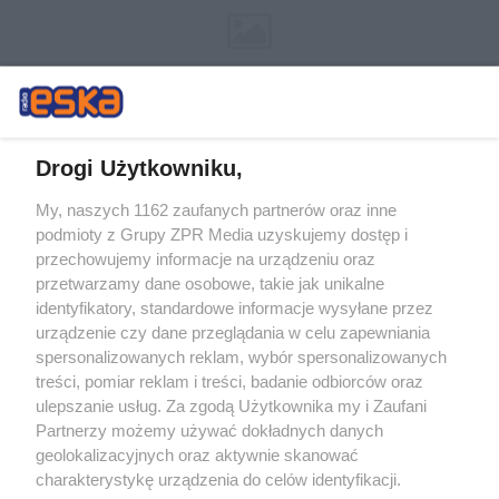
Drogi Użytkowniku,
My, naszych 1162 zaufanych partnerów oraz inne
Żaden utwór zamieszczony w serwisie nie może być powielany i
podmioty z Grupy ZPR Media uzyskujemy dostęp i
rozpowszechniany lub dalej rozpowszechniany w jakikolwiek sposób (w
tym także elektroniczny lub mechaniczny) na jakimkolwiek polu
przechowujemy informacje na urządzeniu oraz
eksploatacji w jakiejkolwiek formie, włącznie z umieszczaniem w
przetwarzamy dane osobowe, takie jak unikalne
Internecie bez pisemnej zgody właściciela praw. Jakiekolwiek użycie lub
identyfikatory, standardowe informacje wysyłane przez
wykorzystanie utworów w całości lub w części z naruszeniem prawa,
tzn. bez właściwej zgody, jest zabronione pod groźbą kary i może być
urządzenie czy dane przeglądania w celu zapewniania
ścigane prawnie.
spersonalizowanych reklam, wybór spersonalizowanych
treści, pomiar reklam i treści, badanie odbiorców oraz
ulepszanie usług. Za zgodą Użytkownika my i Zaufani
Partnerzy możemy używać dokładnych danych
geolokalizacyjnych oraz aktywnie skanować
charakterystykę urządzenia do celów identyfikacji.