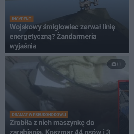
INCYDENT
Wojskowy śmigłowiec zerwał linię
energetyczną? Żandarmeria
wyjaśnia
11
DRAMAT W PSEUDOHODOWLI
Zrobiła z nich maszynkę do
zarabiania. Koszmar 44 psów i 3