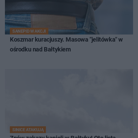
SANEPID W AKCJI
Koszmar kuracjuszy. Masowa "jelitówka" w
ośrodku nad Bałtykiem
SINICE ATAKUJĄ
Znów zakazy kąpieli w Bałtyku! Oto lista