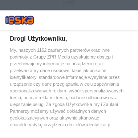
Drogi Użytkowniku,
My, naszych 1162 zaufanych partnerów oraz inne
Żaden utwór zamieszczony w serwisie nie może być powielany i
podmioty z Grupy ZPR Media uzyskujemy dostęp i
rozpowszechniany lub dalej rozpowszechniany w jakikolwiek sposób (w
tym także elektroniczny lub mechaniczny) na jakimkolwiek polu
przechowujemy informacje na urządzeniu oraz
eksploatacji w jakiejkolwiek formie, włącznie z umieszczaniem w
przetwarzamy dane osobowe, takie jak unikalne
Internecie bez pisemnej zgody właściciela praw. Jakiekolwiek użycie lub
identyfikatory, standardowe informacje wysyłane przez
wykorzystanie utworów w całości lub w części z naruszeniem prawa,
tzn. bez właściwej zgody, jest zabronione pod groźbą kary i może być
urządzenie czy dane przeglądania w celu zapewniania
ścigane prawnie.
spersonalizowanych reklam, wybór spersonalizowanych
treści, pomiar reklam i treści, badanie odbiorców oraz
ulepszanie usług. Za zgodą Użytkownika my i Zaufani
Partnerzy możemy używać dokładnych danych
geolokalizacyjnych oraz aktywnie skanować
charakterystykę urządzenia do celów identyfikacji.
Ponieważ cenimy Twoją prywatność, prosimy o zgodę na
O nas
korzystanie z tych technologii poprzez kliknięcie