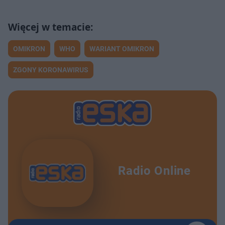
OMIKRON
WHO
WARIANT OMIKRON
ZGONY KORONAWIRUS
Radio Online