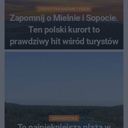
TURYSTYKA NAD BAŁTYKIEM
Zapomnij o Mielnie i Sopocie.
Ten polski kurort to
prawdziwy hit wśród turystów
CIEKAWOSTKA
To najpiękniejsza plaża w