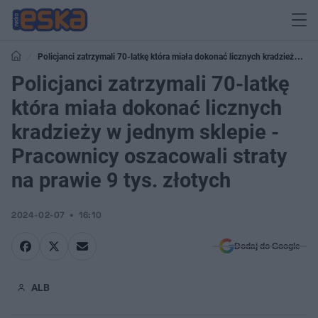
Policjanci zatrzymali 70-latkę która miała dokonać licznych kradzieży w
jednym sklepie - Pracownicy oszacowali straty na prawie 9 tys. złotych
Policjanci zatrzymali 70-latkę
która miała dokonać licznych
kradzieży w jednym sklepie -
Pracownicy oszacowali straty
na prawie 9 tys. złotych
2024-02-07
16:10
Dodaj do Google
ALB