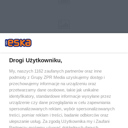
Drogi Użytkowniku,
My, naszych 1162 zaufanych partnerów oraz inne
Żaden utwór zamieszczony w serwisie nie może być powielany i
podmioty z Grupy ZPR Media uzyskujemy dostęp i
rozpowszechniany lub dalej rozpowszechniany w jakikolwiek sposób (w
tym także elektroniczny lub mechaniczny) na jakimkolwiek polu
przechowujemy informacje na urządzeniu oraz
eksploatacji w jakiejkolwiek formie, włącznie z umieszczaniem w Internecie
przetwarzamy dane osobowe, takie jak unikalne
bez pisemnej zgody właściciela praw. Jakiekolwiek użycie lub
wykorzystanie utworów w całości lub w części z naruszeniem prawa, tzn.
identyfikatory, standardowe informacje wysyłane przez
bez właściwej zgody, jest zabronione pod groźbą kary i może być ścigane
urządzenie czy dane przeglądania w celu zapewniania
prawnie.
spersonalizowanych reklam, wybór spersonalizowanych
treści, pomiar reklam i treści, badanie odbiorców oraz
ulepszanie usług. Za zgodą Użytkownika my i Zaufani
Partnerzy możemy używać dokładnych danych