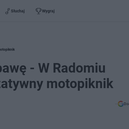
Słuchaj
Wygraj
otopiknik
bawę - W Radomiu
tatywny motopiknik
Do