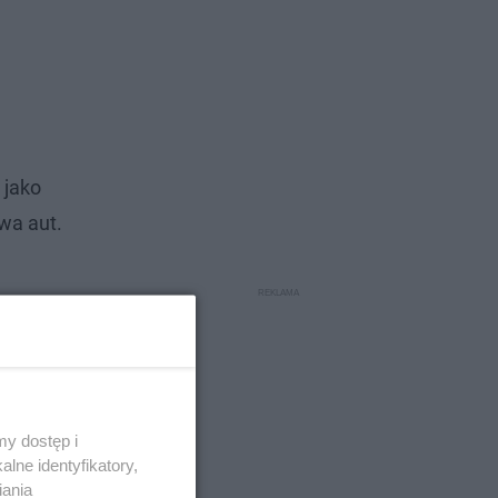
 jako
wa aut.
y dostęp i
lne identyfikatory,
iania