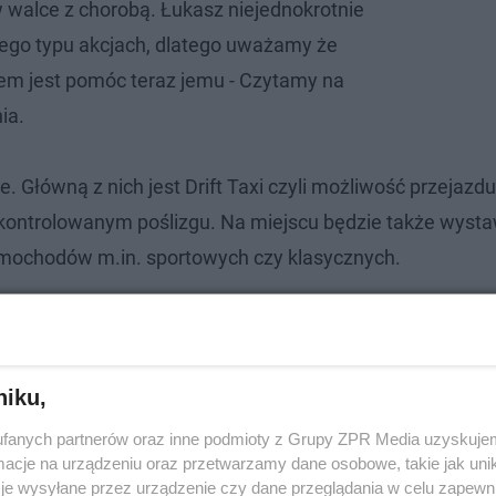
walce z chorobą. Łukasz niejednokrotnie
ego typu akcjach, dlatego uważamy że
m jest pomóc teraz jemu - Czytamy na
ia.
 Główną z nich jest Drift Taxi czyli możliwość przejazdu
 kontrolowanym poślizgu. Na miejscu będzie także wysta
mochodów m.in. sportowych czy klasycznych.
niku,
fanych partnerów oraz inne podmioty z Grupy ZPR Media uzyskujem
cje na urządzeniu oraz przetwarzamy dane osobowe, takie jak unika
je wysyłane przez urządzenie czy dane przeglądania w celu zapewn