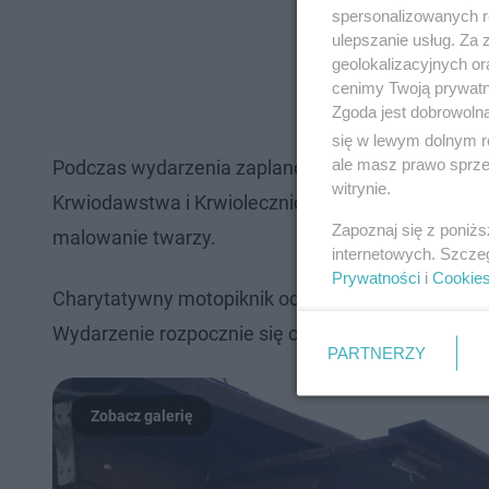
spersonalizowanych re
ulepszanie usług. Za
geolokalizacyjnych or
cenimy Twoją prywatno
Zgoda jest dobrowoln
się w lewym dolnym r
ale masz prawo sprzec
Podczas wydarzenia zaplanowano też pokazy pier
witrynie.
Krwiodawstwa i Krwiolecznictwa w Radomiu. Przewi
Zapoznaj się z poniż
malowanie twarzy.
internetowych. Szcze
Prywatności
i
Cookie
Charytatywny motopiknik odbędzie się już jutro, 1
Wydarzenie rozpocznie się o godz. 10.00 i potrwa 
PARTNERZY