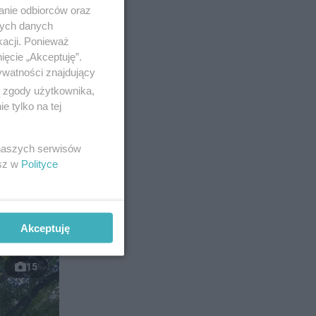
anie odbiorców oraz
nych danych
kacji. Ponieważ
ięcie „Akceptuję”.
ywatności znajdujący
ą zgody użytkownika,
 tylko na tej
 naszych serwisów
esz w
Polityce
Akceptuję
15