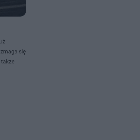
już
 zmaga się
 takze