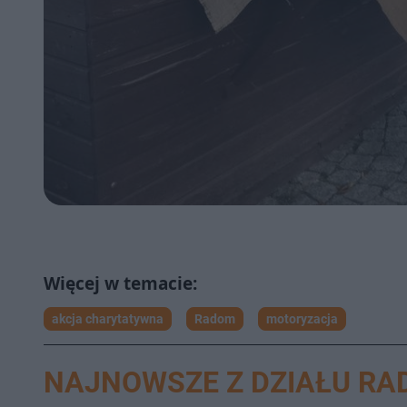
akcja charytatywna
Radom
motoryzacja
NAJNOWSZE Z DZIAŁU R