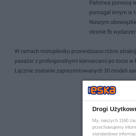
Państwa pomocą w 
pomagał innym w t
Naszym obowiązkie
stronie fb wydarzen
W ramach motopikniku przewidziano różne atrakcje.
pasażer z profesjonalnymi kierowcami po torze w
Łącznie zostanie zaprezentowanych 30 modeli sa
Drogi Użytkow
My, naszych 1160 zau
przechowujemy informa
standardowe informac