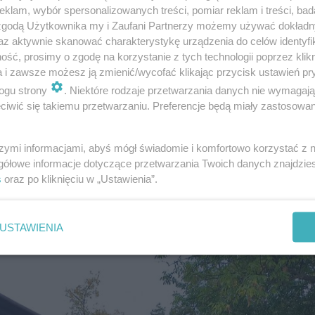
klam, wybór spersonalizowanych treści, pomiar reklam i treści, bad
 zgodą Użytkownika my i Zaufani Partnerzy możemy używać dokład
az aktywnie skanować charakterystykę urządzenia do celów identyfi
ść, prosimy o zgodę na korzystanie z tych technologii poprzez klikn
a i zawsze możesz ją zmienić/wycofać klikając przycisk ustawień pr
ogu strony
. Niektóre rodzaje przetwarzania danych nie wymagaj
iwić się takiemu przetwarzaniu. Preferencje będą miały zastosowanie
wszej pomocy i zbiórkę krwi dla Regionalnego Centrum
dziano też atrakcje dla dzieci w tym m.in. dmuchańce i
szymi informacjami, abyś mógł świadomie i komfortowo korzystać z
gółowe informacje dotyczące przetwarzania Twoich danych znajdzi
s
oraz po kliknięciu w „Ustawienia”.
4 września na parkingu przy Alei Grzecznarowskiego 28.
do 18.00.
USTAWIENIA