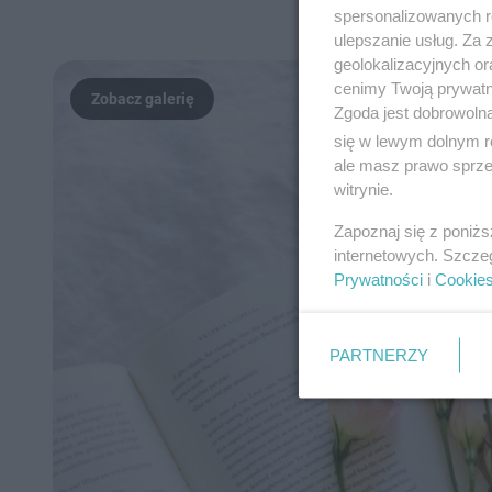
spersonalizowanych re
ulepszanie usług. Za
geolokalizacyjnych or
cenimy Twoją prywatno
Zgoda jest dobrowoln
się w lewym dolnym r
ale masz prawo sprzec
witrynie.
Zapoznaj się z poniż
internetowych. Szcze
Prywatności
i
Cookie
PARTNERZY