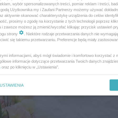
klam, wybór spersonalizowanych treści, pomiar reklam i treści, bad
 zgodą Użytkownika my i Zaufani Partnerzy możemy używać dokład
az aktywnie skanować charakterystykę urządzenia do celów identyfi
ść, prosimy o zgodę na korzystanie z tych technologii poprzez klikn
a i zawsze możesz ją zmienić/wycofać klikając przycisk ustawień pr
ogu strony
. Niektóre rodzaje przetwarzania danych nie wymagaj
iwić się takiemu przetwarzaniu. Preferencje będą miały zastosowanie
szymi informacjami, abyś mógł świadomie i komfortowo korzystać z
gółowe informacje dotyczące przetwarzania Twoich danych znajdzi
s
oraz po kliknięciu w „Ustawienia”.
USTAWIENIA