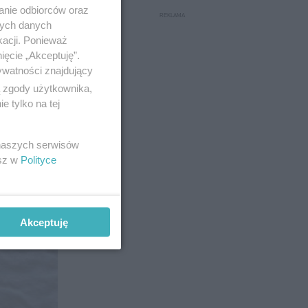
anie odbiorców oraz
nych danych
kacji. Ponieważ
ięcie „Akceptuję”.
7
ywatności znajdujący
ą zgody użytkownika,
 tylko na tej
 naszych serwisów
esz w
Polityce
Akceptuję