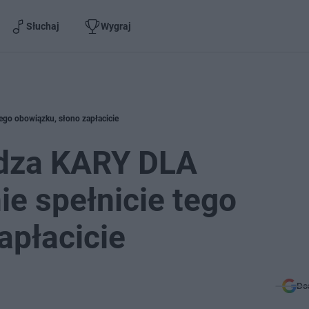
Słuchaj
Wygraj
ego obowiązku, słono zapłacicie
adza KARY DLA
ie spełnicie tego
apłacicie
Do