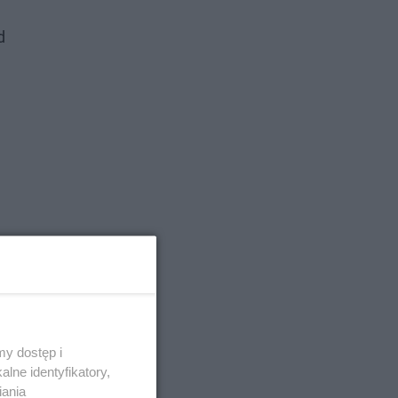
d
y dostęp i
lne identyfikatory,
iania