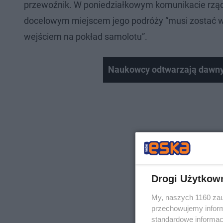
przewoźnik. W poniedziałkowym komunikacie rząd 
docelowym miejscem jego podróży “musi zostać wy
wejściem na pokład samolotu”.
Naukowcy odtwarzają dawny
Drogi Użytkow
My, naszych 1160 zau
przechowujemy informa
standardowe informac