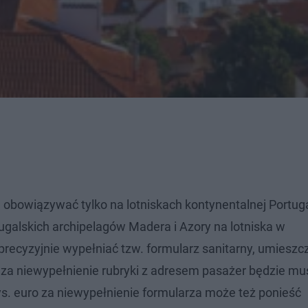
 obowiązywać tylko na lotniskach kontynentalnej Portugal
galskich archipelagów Madera i Azory na lotniska w
precyzyjnie wypełniać tzw. formularz sanitarny, umieszc
za niewypełnienie rubryki z adresem pasażer będzie mu
ys. euro za niewypełnienie formularza może też ponieść