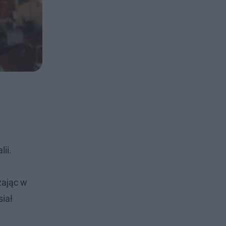
ii.
zając w
siał