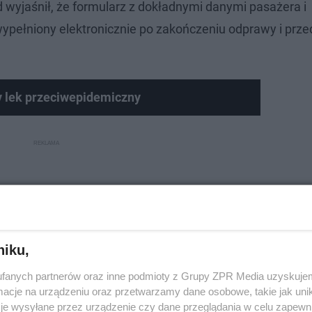
wyjaśnił, że formularz z dokładnymi danymi pasażera i
pełniony elektronicznie po zakończeniu odprawy i prze
 lek przeciwepidemiczny
niku,
fanych partnerów oraz inne podmioty z Grupy ZPR Media uzyskujem
cje na urządzeniu oraz przetwarzamy dane osobowe, takie jak unika
je wysyłane przez urządzenie czy dane przeglądania w celu zapewn