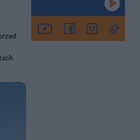
przed
tach