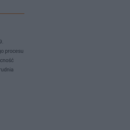
9.
go procesu
ecność
rudnia