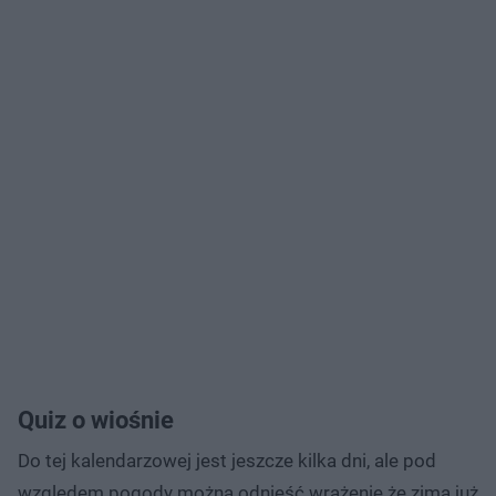
Quiz o wiośnie
Do tej kalendarzowej jest jeszcze kilka dni, ale pod
względem pogody można odnieść wrażenie że zima już