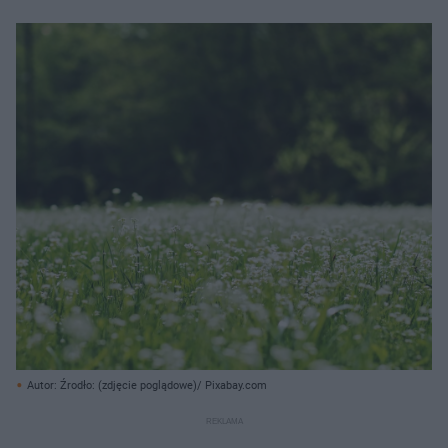
Autor: Źrodło: (zdjęcie poglądowe)/ Pixabay.com