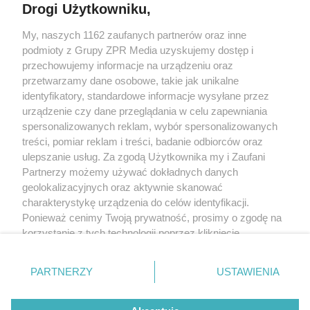
Drogi Użytkowniku,
My, naszych 1162 zaufanych partnerów oraz inne
Żaden utwór zamieszczony w serwisie nie może być powielany i
podmioty z Grupy ZPR Media uzyskujemy dostęp i
rozpowszechniany lub dalej rozpowszechniany w jakikolwiek sposób (w
tym także elektroniczny lub mechaniczny) na jakimkolwiek polu
przechowujemy informacje na urządzeniu oraz
eksploatacji w jakiejkolwiek formie, włącznie z umieszczaniem w Internecie
przetwarzamy dane osobowe, takie jak unikalne
bez pisemnej zgody właściciela praw. Jakiekolwiek użycie lub
wykorzystanie utworów w całości lub w części z naruszeniem prawa, tzn.
identyfikatory, standardowe informacje wysyłane przez
bez właściwej zgody, jest zabronione pod groźbą kary i może być ścigane
urządzenie czy dane przeglądania w celu zapewniania
prawnie.
spersonalizowanych reklam, wybór spersonalizowanych
treści, pomiar reklam i treści, badanie odbiorców oraz
ulepszanie usług. Za zgodą Użytkownika my i Zaufani
Partnerzy możemy używać dokładnych danych
geolokalizacyjnych oraz aktywnie skanować
charakterystykę urządzenia do celów identyfikacji.
O nas
Ponieważ cenimy Twoją prywatność, prosimy o zgodę na
korzystanie z tych technologii poprzez kliknięcie
Informacje prawne
„Akceptuję”. Zgoda jest dobrowolna i zawsze możesz ją
zmienić/wycofać klikając przycisk ustawień prywatności
Nasze serwisy
PARTNERZY
USTAWIENIA
znajdujący się w lewym dolnym rogu strony
. Niektóre
rodzaje przetwarzania danych nie wymagają zgody
© 2026 Grupa ZPR Media