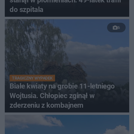
stanął w płomieniach. 49-latek trafił
do szpitala
6
TRAGICZNY WYPADEK
Białe kwiaty na grobie 11-letniego
Wojtusia. Chłopiec zginął w
zderzeniu z kombajnem