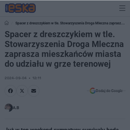
Spacer z dreszczykiem w tle. Stowarzyszenia Droga Mleczna zaprasza
mieszkańców miasta do udziału w grze terenowej
Spacer z dreszczykiem w tle.
Stowarzyszenia Droga Mleczna
zaprasza mieszkańców miasta
do udziału w grze terenowej
2024-09-04
12:11
Dodaj do Google
A.B
Już w ten weekend sympatycy survivalu będą