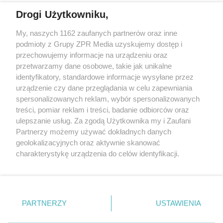
Drogi Użytkowniku,
My, naszych 1162 zaufanych partnerów oraz inne
Żaden utwór zamieszczony w serwisie nie może być powielany i
podmioty z Grupy ZPR Media uzyskujemy dostęp i
rozpowszechniany lub dalej rozpowszechniany w jakikolwiek sposób (w
przechowujemy informacje na urządzeniu oraz
tym także elektroniczny lub mechaniczny) na jakimkolwiek polu
eksploatacji w jakiejkolwiek formie, włącznie z umieszczaniem w
przetwarzamy dane osobowe, takie jak unikalne
Internecie bez pisemnej zgody właściciela praw. Jakiekolwiek użycie lub
identyfikatory, standardowe informacje wysyłane przez
wykorzystanie utworów w całości lub w części z naruszeniem prawa,
tzn. bez właściwej zgody, jest zabronione pod groźbą kary i może być
urządzenie czy dane przeglądania w celu zapewniania
ścigane prawnie.
spersonalizowanych reklam, wybór spersonalizowanych
treści, pomiar reklam i treści, badanie odbiorców oraz
ulepszanie usług. Za zgodą Użytkownika my i Zaufani
Partnerzy możemy używać dokładnych danych
geolokalizacyjnych oraz aktywnie skanować
charakterystykę urządzenia do celów identyfikacji.
Ponieważ cenimy Twoją prywatność, prosimy o zgodę na
O nas
korzystanie z tych technologii poprzez kliknięcie
Informacje prawne
„Akceptuję”. Zgoda jest dobrowolna i zawsze możesz ją
zmienić/wycofać klikając przycisk ustawień prywatności
PARTNERZY
USTAWIENIA
Nasze serwisy
znajdujący się w lewym dolnym rogu strony
. Niektóre
rodzaje przetwarzania danych nie wymagają zgody
© 2026 Grupa ZPR Media