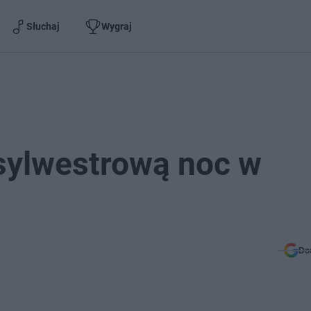
Słuchaj
Wygraj
sylwestrową noc w
Do