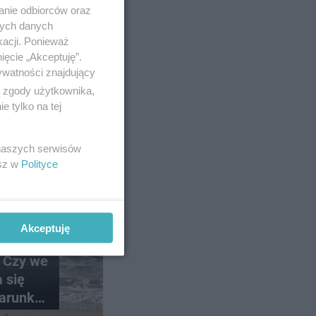
anie odbiorców oraz
nych danych
kacji. Ponieważ
ięcie „Akceptuję”.
ywatności znajdujący
ą zgody użytkownika,
 tylko na tej
 naszych serwisów
esz w
Polityce
Akceptuję
 Czy we
 się
arunki