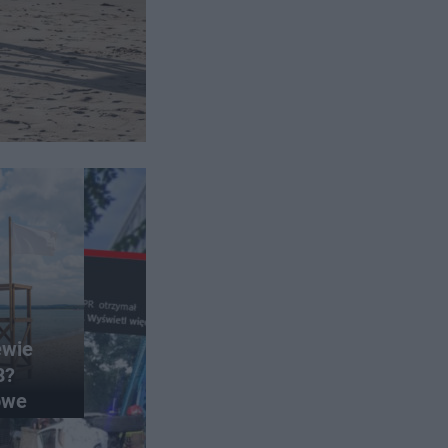
ewie
8?
owe