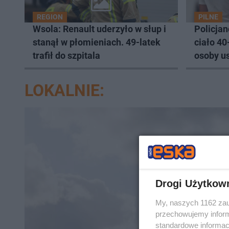
REGION
PILNE
Wsola: Renault uderzyło w słup i
Policjan
stanął w płomieniach. 49-latek
ciało 40
trafił do szpitala
osoby us
zabójst
LOKALNIE:
Drogi Użytkow
My, naszych 1162 zau
przechowujemy informa
standardowe informac