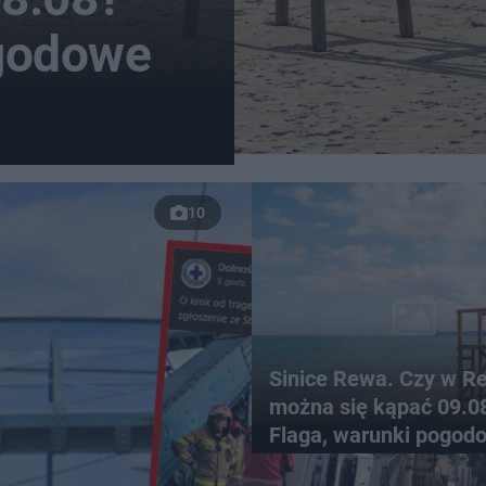
pogodowe
ogodowe
10
Sinice Rewa. Czy w R
można się kąpać 09.0
Flaga, warunki pogod