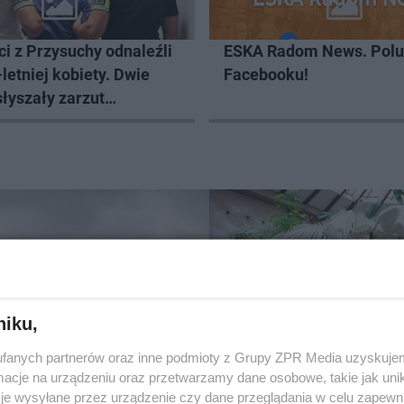
ci z Przysuchy odnaleźli
ESKA Radom News. Polu
-letniej kobiety. Dwie
Facebooku!
łyszały zarzut
wa
niku,
WARSZAWSKIE ZOO
Erna symbolicznie wró
fanych partnerów oraz inne podmioty z Grupy ZPR Media uzyskujem
swojego stada. Szkiel
cje na urządzeniu oraz przetwarzamy dane osobowe, takie jak unika
słonicy wydrukowano
je wysyłane przez urządzenie czy dane przeglądania w celu zapewn