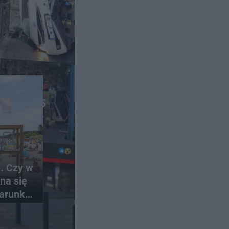
a. Czy w
na się
arunki