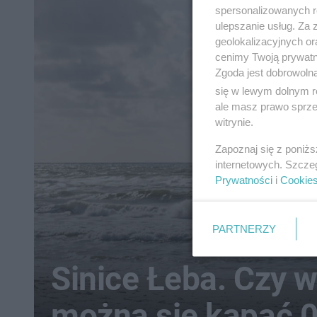
spersonalizowanych re
ulepszanie usług. Za
geolokalizacyjnych or
cenimy Twoją prywatno
Zgoda jest dobrowoln
się w lewym dolnym r
ale masz prawo sprzec
witrynie.
Zapoznaj się z poniż
internetowych. Szcze
Prywatności
i
Cookie
PARTNERZY
Sinice Łeba. Czy w
można się kąpać 