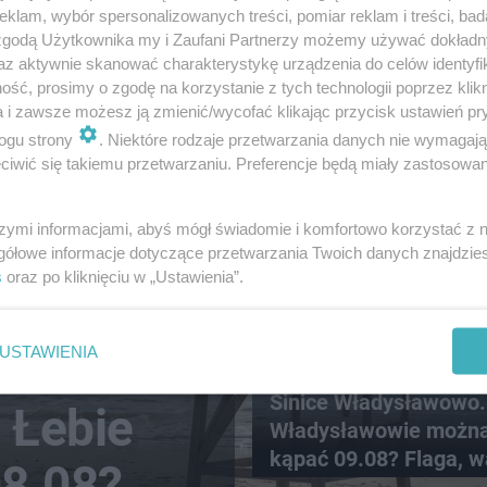
klam, wybór spersonalizowanych treści, pomiar reklam i treści, bad
 zgodą Użytkownika my i Zaufani Partnerzy możemy używać dokład
az aktywnie skanować charakterystykę urządzenia do celów identyfi
ść, prosimy o zgodę na korzystanie z tych technologii poprzez klikn
a i zawsze możesz ją zmienić/wycofać klikając przycisk ustawień pr
ogu strony
. Niektóre rodzaje przetwarzania danych nie wymagaj
iwić się takiemu przetwarzaniu. Preferencje będą miały zastosowanie
szymi informacjami, abyś mógł świadomie i komfortowo korzystać z
gółowe informacje dotyczące przetwarzania Twoich danych znajdzi
s
oraz po kliknięciu w „Ustawienia”.
USTAWIENIA
Sinice Władysławowo.
 Łebie
Władysławowie można
kąpać 09.08? Flaga, w
08.08?