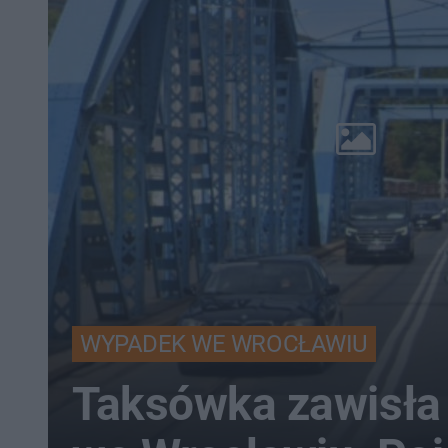
WYPADEK WE WROCŁAWIU
Taksówka zawisła