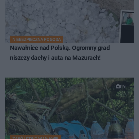
NIEBEZPIECZNA POGODA
Nawałnice nad Polską. Ogromny grad
niszczy dachy i auta na Mazurach!
19
ZABÓJSTWO W MŁAWIE