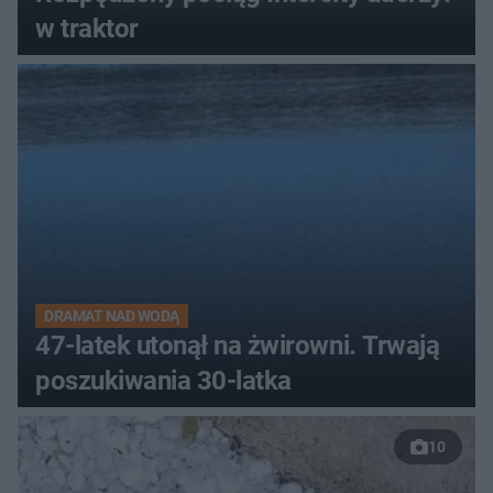
w traktor
DRAMAT NAD WODĄ
47-latek utonął na żwirowni. Trwają
poszukiwania 30-latka
10