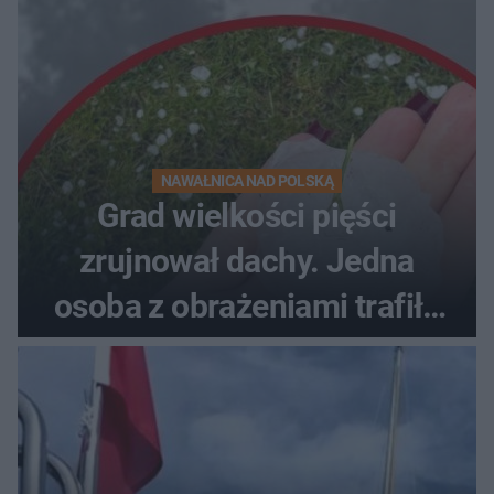
NAWAŁNICA NAD POLSKĄ
Grad wielkości pięści
zrujnował dachy. Jedna
osoba z obrażeniami trafiła
do szpitala