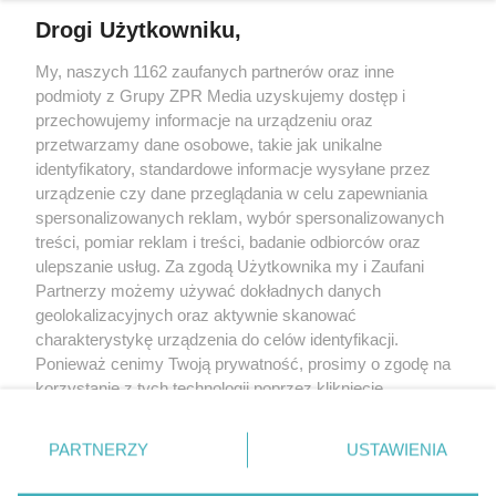
Drogi Użytkowniku,
My, naszych 1162 zaufanych partnerów oraz inne
Żaden utwór zamieszczony w serwisie nie może być powielany i
podmioty z Grupy ZPR Media uzyskujemy dostęp i
rozpowszechniany lub dalej rozpowszechniany w jakikolwiek sposób (w
tym także elektroniczny lub mechaniczny) na jakimkolwiek polu
przechowujemy informacje na urządzeniu oraz
eksploatacji w jakiejkolwiek formie, włącznie z umieszczaniem w Internecie
przetwarzamy dane osobowe, takie jak unikalne
bez pisemnej zgody właściciela praw. Jakiekolwiek użycie lub
identyfikatory, standardowe informacje wysyłane przez
wykorzystanie utworów w całości lub w części z naruszeniem prawa, tzn.
bez właściwej zgody, jest zabronione pod groźbą kary i może być ścigane
urządzenie czy dane przeglądania w celu zapewniania
prawnie.
spersonalizowanych reklam, wybór spersonalizowanych
treści, pomiar reklam i treści, badanie odbiorców oraz
ulepszanie usług. Za zgodą Użytkownika my i Zaufani
Partnerzy możemy używać dokładnych danych
geolokalizacyjnych oraz aktywnie skanować
charakterystykę urządzenia do celów identyfikacji.
Ponieważ cenimy Twoją prywatność, prosimy o zgodę na
O nas
korzystanie z tych technologii poprzez kliknięcie
Informacje prawne
„Akceptuję”. Zgoda jest dobrowolna i zawsze możesz ją
zmienić/wycofać klikając przycisk ustawień prywatności
Nasze serwisy
PARTNERZY
USTAWIENIA
znajdujący się w lewym dolnym rogu strony
. Niektóre
rodzaje przetwarzania danych nie wymagają zgody
© 2026 Grupa ZPR Media