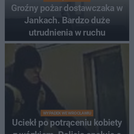
Groźny pożar dostawczaka w
Jankach. Bardzo duże
utrudnienia w ruchu
WYPADEK WE WROCŁAWIU
Uciekł po potrąceniu kobiety