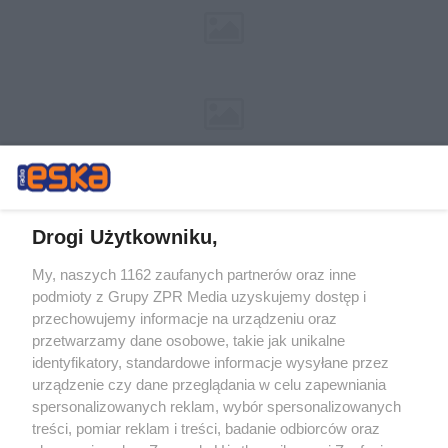
Drogi Użytkowniku,
My, naszych 1162 zaufanych partnerów oraz inne
Żaden utwór zamieszczony w serwisie nie może być powielany i
podmioty z Grupy ZPR Media uzyskujemy dostęp i
rozpowszechniany lub dalej rozpowszechniany w jakikolwiek sposób (w
tym także elektroniczny lub mechaniczny) na jakimkolwiek polu
przechowujemy informacje na urządzeniu oraz
eksploatacji w jakiejkolwiek formie, włącznie z umieszczaniem w
przetwarzamy dane osobowe, takie jak unikalne
Internecie bez pisemnej zgody właściciela praw. Jakiekolwiek użycie lub
identyfikatory, standardowe informacje wysyłane przez
wykorzystanie utworów w całości lub w części z naruszeniem prawa,
tzn. bez właściwej zgody, jest zabronione pod groźbą kary i może być
urządzenie czy dane przeglądania w celu zapewniania
ścigane prawnie.
spersonalizowanych reklam, wybór spersonalizowanych
treści, pomiar reklam i treści, badanie odbiorców oraz