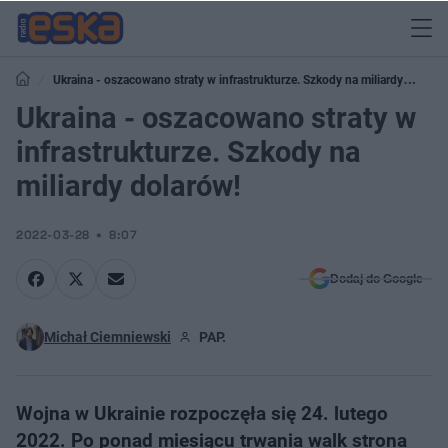
Ukraina - oszacowano straty w infrastrukturze. Szkody na miliardy
dolarów!
Ukraina - oszacowano straty w
infrastrukturze. Szkody na
miliardy dolarów!
2022-03-28
8:07
Dodaj do Google
Michał Ciemniewski
PAP.
Wojna w Ukrainie rozpoczęła się 24. lutego
2022. Po ponad miesiącu trwania walk strona