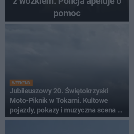
z wózkiem. Policja apeluje o
pomoc
WEEKEND
Jubileuszowy 20. Świętokrzyski
Moto-Piknik w Tokarni. Kultowe
pojazdy, pokazy i muzyczna scena w
Muzeum Wsi Kieleckiej