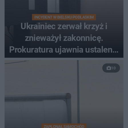
INCYDENT W BIELSKU PODLASKIM
Ukrainiec zerwał krzyż i
znieważył zakonnicę.
Prokuratura ujawnia ustalenia
w sprawie 26-latka
10
ZAPŁONĄŁ SAMOCHÓD