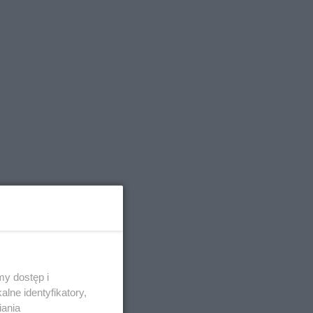
y dostęp i
lne identyfikatory,
iania