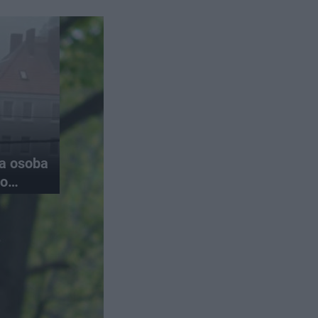
na osoba
do