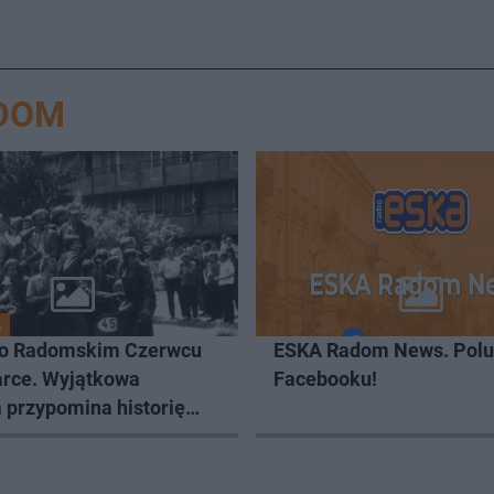
ADOM
A
o Radomskim Czerwcu
ESKA Radom News. Polu
arce. Wyjątkowa
Facebooku!
 przypomina historię
zego protestu