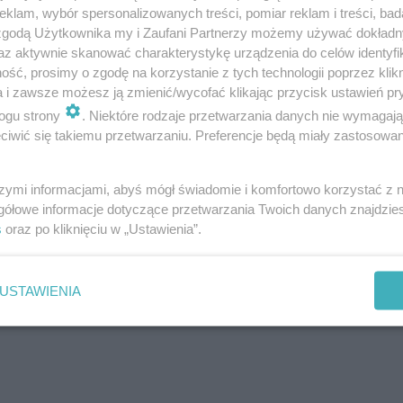
nie przesiadek, ponieważ w alfabetycznych
klam, wybór spersonalizowanych treści, pomiar reklam i treści, bad
ów wszystkie będą teraz podawane obok
 zgodą Użytkownika my i Zaufani Partnerzy możemy używać dokład
az aktywnie skanować charakterystykę urządzenia do celów identyfi
 ułatwi natomiast dokładne lokalizowanie
ść, prosimy o zgodę na korzystanie z tych technologii poprzez klikn
zystanków. Jedynym niewielkim
a i zawsze możesz ją zmienić/wycofać klikając przycisk ustawień pr
ogu strony
. Niektóre rodzaje przetwarzania danych nie wymagaj
rzystanek przy ulicy Beliny-Prażmowskiego.
iwić się takiemu przetwarzaniu. Preferencje będą miały zastosowanie
za długa w przypadku uwzględnienia w niej
icy, dlatego drugim członem jest poczta jako
szymi informacjami, abyś mógł świadomie i komfortowo korzystać z
 publicznej.
gółowe informacje dotyczące przetwarzania Twoich danych znajdzi
s
oraz po kliknięciu w „Ustawienia”.
eż niektóre rozkłady autobusowe. Nowe nazwy przystan
mnieć, że zmiana nazwy stacji to inicjatywa radomskich
USTAWIENIA