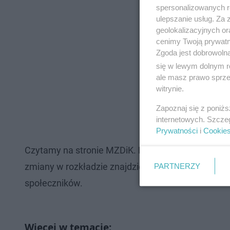
łatwiejsze planowa
spersonalizowanych re
spisach przystank
ulepszanie usług. Za
geolokalizacyjnych or
siebie. Drugi człon
cenimy Twoją prywatno
poszczególnych pr
Zgoda jest dobrowoln
się w lewym dolnym r
odstępstwem jest p
ale masz prawo sprzec
Jego nazwa byłaby 
witrynie.
urzędowej nazwy ul
Zapoznaj się z poniż
obiekt użyteczności
internetowych. Szcze
Prywatności
i
Cookie
Czytamy na stronie MZDiK. Korekty obejmą równi
zmiany w rozkładzie znajdziecie
TU
. Warto przypo
PARTNERZY
społeczników.