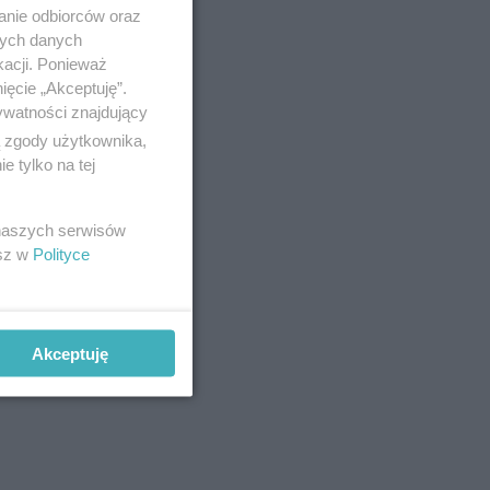
anie odbiorców oraz
nych danych
kacji. Ponieważ
ięcie „Akceptuję”.
ywatności znajdujący
ą zgody użytkownika,
 tylko na tej
 naszych serwisów
esz w
Polityce
ków i
Akceptuję