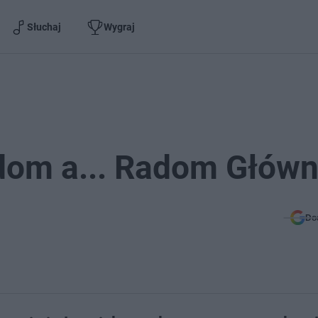
Słuchaj
Wygraj
adom a... Radom Głów
Do