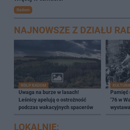
Radom
NAJNOWSZE Z DZIAŁU R
RDLP RADOM
KULTUR
Uwaga na burze w lasach!
Pamięć 
Leśnicy apelują o ostrożność
’76 w W
podczas wakacyjnych spacerów
wystawa
robotnic
LOKALNIE: