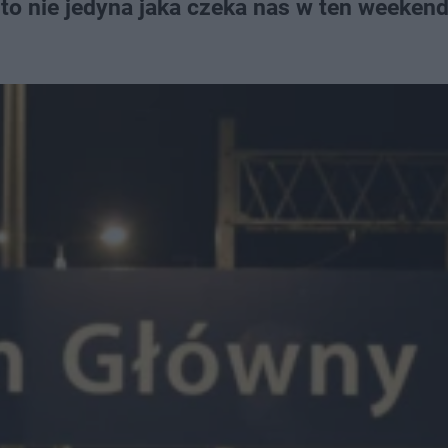
to nie jedyna jaka czeka nas w ten weekend