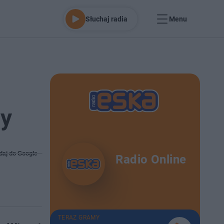
Słuchaj radia
Menu
ny
daj do Google
Radio Online
TERAZ GRAMY